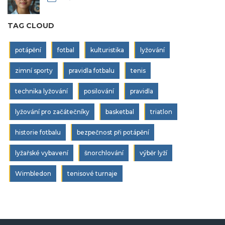
TAG CLOUD
potápění
fotbal
kulturistika
lyžování
zimní sporty
pravidla fotbalu
tenis
technika lyžování
posilování
pravidla
lyžování pro začátečníky
basketbal
triatlon
historie fotbalu
bezpečnost při potápění
lyžařské vybavení
šnorchlování
výběr lyží
Wimbledon
tenisové turnaje