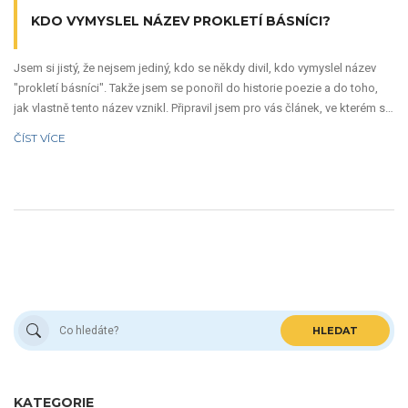
KDO VYMYSLEL NÁZEV PROKLETÍ BÁSNÍCI?
Jsem si jistý, že nejsem jediný, kdo se někdy divil, kdo vymyslel název
"prokletí básníci". Takže jsem se ponořil do historie poezie a do toho,
jak vlastně tento název vznikl. Připravil jsem pro vás článek, ve kterém si
společně projdeme fascinující příběh, který stojí za názvem tohoto
ČÍST VÍCE
uměleckého díla. Přidáte se?
HLEDAT
KATEGORIE