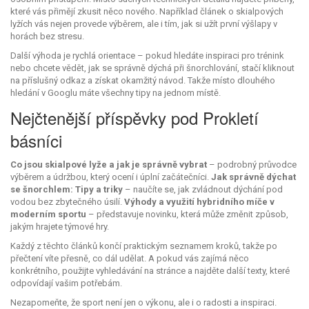
které vás přimějí zkusit něco nového. Například článek o skialpových
lyžích vás nejen provede výběrem, ale i tím, jak si užít první výšlapy v
horách bez stresu.
Další výhoda je rychlá orientace – pokud hledáte inspiraci pro trénink
nebo chcete vědět, jak se správně dýchá při šnorchlování, stačí kliknout
na příslušný odkaz a získat okamžitý návod. Takže místo dlouhého
hledání v Googlu máte všechny tipy na jednom místě.
Nejčtenější příspěvky pod Prokletí
básníci
Co jsou skialpové lyže a jak je správně vybrat
– podrobný průvodce
výběrem a údržbou, který ocení i úplní začátečníci.
Jak správně dýchat
se šnorchlem: Tipy a triky
– naučíte se, jak zvládnout dýchání pod
vodou bez zbytečného úsilí.
Výhody a využití hybridního míče v
moderním sportu
– představuje novinku, která může změnit způsob,
jakým hrajete týmové hry.
Každý z těchto článků končí praktickým seznamem kroků, takže po
přečtení víte přesně, co dál udělat. A pokud vás zajímá něco
konkrétního, použijte vyhledávání na stránce a najděte další texty, které
odpovídají vašim potřebám.
Nezapomeňte, že sport není jen o výkonu, ale i o radosti a inspiraci.