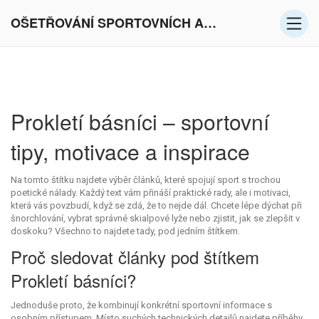
OŠETŘOVÁNÍ SPORTOVNÍCH AKTIVIT V EVROPĚ
Prokletí básníci – sportovní
tipy, motivace a inspirace
Na tomto štítku najdete výběr článků, které spojují sport s trochou
poetické nálady. Každý text vám přináší praktické rady, ale i motivaci,
která vás povzbudí, když se zdá, že to nejde dál. Chcete lépe dýchat při
šnorchlování, vybrat správné skialpové lyže nebo zjistit, jak se zlepšit v
doskoku? Všechno to najdete tady, pod jedním štítkem.
Proč sledovat články pod štítkem
Prokletí básníci?
Jednoduše proto, že kombinují konkrétní sportovní informace s
osobním přístupem. Místo suchých technických detailů najdete příběhy,