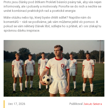
Proto jsou články pod štítkem Prokletí básníci psány tak, aby vás nejen
informovaly, ale i pobavily a motivovaly. Ponořte se do nich a nechte se
unést kombinací praktických rad a poetické energie.
Máte otázku nebo tip, který byste chtěli sdílet? Napište nám do
komentářů – rádi se podíváme, jak vám můžeme ještě víc pomoci. A
pokud se vám některý článek líbil, sdílejte ho s přáteli, ať i oni získají tu
správnou dávku inspirace.
Jakub Sekera
čec 17, 2026
Publikoval