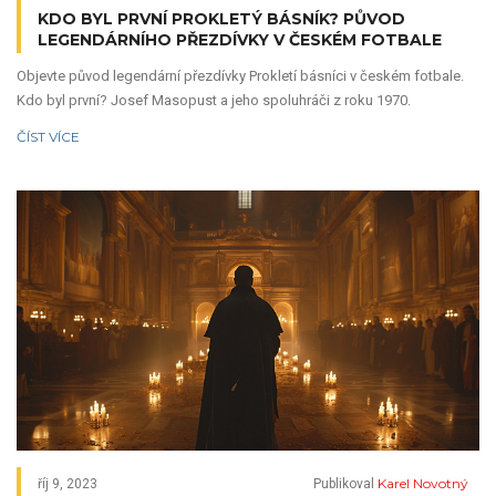
KDO BYL PRVNÍ PROKLETÝ BÁSNÍK? PŮVOD
LEGENDÁRNÍHO PŘEZDÍVKY V ČESKÉM FOTBALE
Objevte původ legendární přezdívky Prokletí básníci v českém fotbale.
Kdo byl první? Josef Masopust a jeho spoluhráči z roku 1970.
ČÍST VÍCE
Karel Novotný
říj 9, 2023
Publikoval