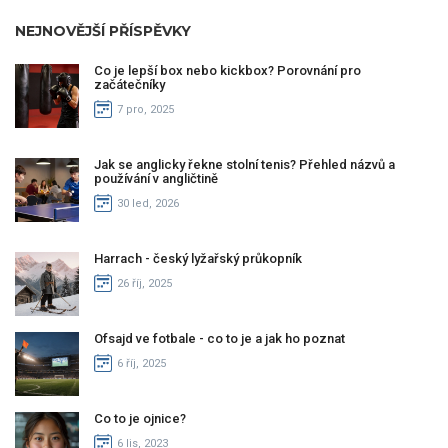
NEJNOVĚJŠÍ PŘÍSPĚVKY
Co je lepší box nebo kickbox? Porovnání pro
začátečníky
7 pro, 2025
Jak se anglicky řekne stolní tenis? Přehled názvů a
používání v angličtině
30 led, 2026
Harrach - český lyžařský průkopník
26 říj, 2025
Ofsajd ve fotbale - co to je a jak ho poznat
6 říj, 2025
Co to je ojnice?
6 lis, 2023