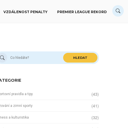
VZDÁLENOST PENALTY
PREMIER LEAGUE REKORD
HLEDAT
ATEGORIE
(43)
ortovní pravidla a tipy
(41)
žování a zimní sporty
(32)
tness a kulturistika