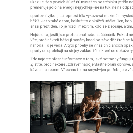
ukazuje, že v prvních 30 až 60 minutách po tréninku je tělo nej
přeměňuje jídlo na energii nejrychleji—ne na tuk, ne na odpa
sportovní výkon
,
schopnost těla vykazovat maximální výsledky
běžíš. Je to také o tom, kolikrát to dokážeš udělat. Ten, kdo
snaží přežít den. To je rozdíl mezi tím, kdo se zlepšuje, a tím,
Nejde o to, jestli jste profesionál nebo začátečník. Pokud ně
Víte, proč někteří běžci jí banány hned po závodě? Proč se
náhoda. To je věda. A tyto příběhy se v našich článcích opa
sporty se spoléhají na stejný základ: tělo, které se dokáže ry
Zde najdete přesné informace o tom, jaké potraviny fungují nej
Zjistíte, proč některé „zdravé“ nápoje vlastně brání obnově,
kávou a chlebem. Všechno to má smysl—jen potřebujete věd