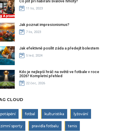
Co jíst při nabírání svalové hmoty?
11 lis, 2023
Jak poznat impresionismus?
7 lis, 2023
Jak efektivně posílit záda a předejít bolestem
5 led, 2024
Kdo je nejlepší hráč na světě ve fotbale v roce
2026? Kompletní přehled
22 čec, 2026
AG CLOUD
potápění
fotbal
kulturistika
lyžování
zimní sporty
pravidla fotbalu
tenis