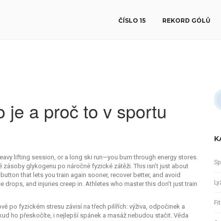
ČÍSLO 15
REKORD GÓLŮ
 je a proč to v sportu
K
vy lifting session, or a long ski run—you burn through energy stores.
Sp
né zásoby glykogenu po náročné fyzické zátěži
. This isn’t just about
button that lets you train again sooner, recover better, and avoid
Ly
 drops, and injuries creep in. Athletes who master this don’t just train
Fi
ově po fyzickém stresu
závisí na třech pilířích: výživa, odpočinek a
 Pokud ho přeskočíte, i nejlepší spánek a masáž nebudou stačit. Věda