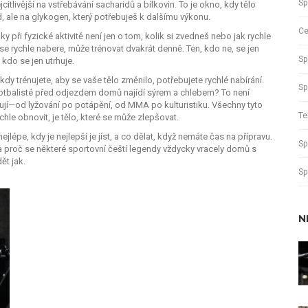
Sp
citlivější na vstřebávání sacharidů a bílkovin. To je okno, kdy tělo
d, ale na glykogen, který potřebuješ k dalšímu výkonu.
Ce
 při fyzické aktivitě
není jen o tom, kolik si zvedneš nebo jak rychle
 se rychle nabere, může trénovat dvakrát denně. Ten, kdo ne, se jen
Sp
 kdo se jen utrhuje.
kdy trénujete, aby se vaše tělo změnilo, potřebujete rychlé nabírání.
Sp
 fotbalisté před odjezdem domů najídí sýrem a chlebem? To není
kují—od lyžování po potápění, od MMA po kulturistiku. Všechny tyto
Te
chle obnovit, je tělo, které se může zlepšovat.
lépe, kdy je nejlepší je jíst, a co dělat, když nemáte čas na přípravu.
Sp
 a proč se některé sportovní čeští legendy vždycky vracely domů s
ět jak.
Sp
N