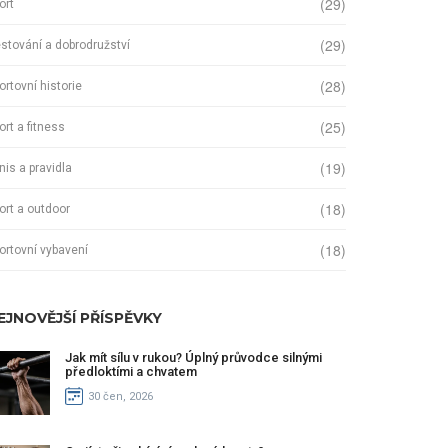
(29)
ort
(29)
stování a dobrodružství
(28)
ortovní historie
(25)
ort a fitness
(19)
nis a pravidla
(18)
ort a outdoor
(18)
ortovní vybavení
EJNOVĚJŠÍ PŘÍSPĚVKY
Jak mít sílu v rukou? Úplný průvodce silnými
předloktími a chvatem
30 čen, 2026