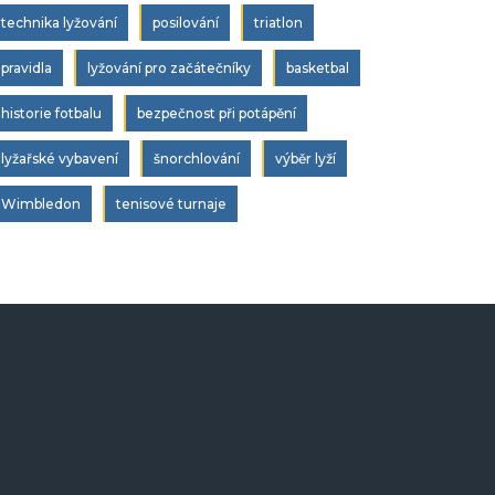
technika lyžování
posilování
triatlon
pravidla
lyžování pro začátečníky
basketbal
historie fotbalu
bezpečnost při potápění
lyžařské vybavení
šnorchlování
výběr lyží
Wimbledon
tenisové turnaje