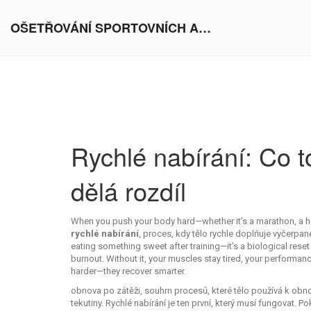
OŠETŘOVÁNÍ SPORTOVNÍCH AKTIVIT V EVROPĚ
Rychlé nabírání: Co to
dělá rozdíl
When you push your body hard—whether it’s a marathon, a hea
rychlé nabírání
,
proces, kdy tělo rychle doplňuje vyčerpa
eating something sweet after training—it’s a biological reset 
burnout.
Without it, your muscles stay tired, your performance
harder—they recover smarter.
obnova po zátěži
,
souhrn procesů, které tělo používá k obn
tekutiny. Rychlé nabírání je ten první, který musí fungovat.