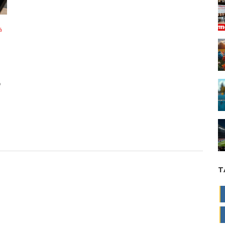
á
o
T