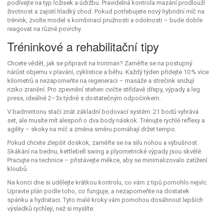
podívejte na typ ložisek a údržbu. Pravidelná kontrola mazání prodlouží
životnost a zajistí hladký chod. Pokud potřebujete nový hybridní míč na
trénink, zvolte model s kombinací pružnosti a odolnosti – bude dobře
reagovat na různé povrchy.
Tréninkové a rehabilitační tipy
Chcete vědět, jak se připravit na Ironman? Zaměřte se na postupný
nárůst objemu v plavání, cyklistice a běhu. Každý týden přidejte 10 % více
kilometrů a nezapomeňte na regeneraci – masáže a strečink snižují
riziko zranění. Pro zpevnění stehen cvičte střídavě dřepy, výpady a leg
press, ideálně 2–3x týdně s dostatečným odpočinkem.
V badmintonu stačí znát základní bodovací systém: 21 bodů vyhrává
set, ale musíte mít alespoň o dva body náskok. Trénujte rychlé reflexy a
agility – skoky na míč a změna směru pomáhají držet tempo.
Pokud chcete zlepšit doskok, zaměřte se na sílu nohou a výbušnost.
Skákání na bednu, kettlebell swing a plyometrické výpady jsou skvělé.
Pracujte na technice – přistávejte měkce, aby se minimalizovalo zatížení
kloubů.
Na konci dne si udělejte krátkou kontrolu, co vám z tipů pomohlo nejvíc.
Upravte plán podle toho, co funguje, a nezapomeňte na dostatek
spánku a hydrataci. Tyto malé kroky vám pomohou dosáhnout lepších
výsledků rychleji, než si myslíte.