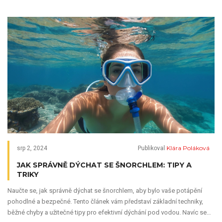
Klára Poláková
srp 2, 2024
Publikoval
JAK SPRÁVNĚ DÝCHAT SE ŠNORCHLEM: TIPY A
TRIKY
Naučte se, jak správně dýchat se šnorchlem, aby bylo vaše potápění
pohodlné a bezpečné. Tento článek vám představí základní techniky,
běžné chyby a užitečné tipy pro efektivní dýchání pod vodou. Navíc se