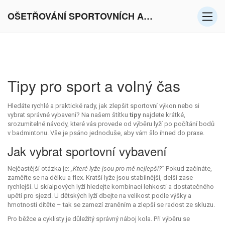
OŠETŘOVÁNÍ SPORTOVNÍCH AKTIVIT V EVROPĚ
Tipy pro sport a volný čas
Hledáte rychlé a praktické rady, jak zlepšit sportovní výkon nebo si
vybrat správné vybavení? Na našem štítku
tipy
najdete krátké,
srozumitelné návody, které vás provede od výběru lyží po počítání bodů
v badmintonu. Vše je psáno jednoduše, aby vám šlo ihned do praxe.
Jak vybrat sportovní vybavení
Nejčastější otázka je:
„Které lyže jsou pro mě nejlepší?“
Pokud začínáte,
zaměřte se na délku a flex. Kratší lyže jsou stabilnější, delší zase
rychlejší. U skialpových lyží hledejte kombinaci lehkosti a dostatečného
upětí pro sjezd. U dětských lyží dbejte na velikost podle výšky a
hmotnosti dítěte – tak se zamezí zraněním a zlepší se radost ze skluzu.
Pro běžce a cyklisty je důležitý správný náboj kola. Při výběru se