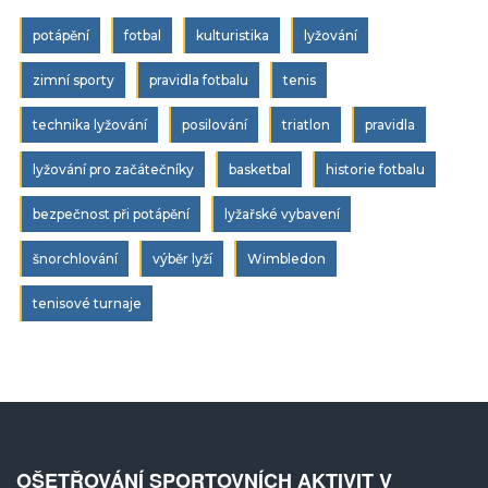
potápění
fotbal
kulturistika
lyžování
zimní sporty
pravidla fotbalu
tenis
technika lyžování
posilování
triatlon
pravidla
lyžování pro začátečníky
basketbal
historie fotbalu
bezpečnost při potápění
lyžařské vybavení
šnorchlování
výběr lyží
Wimbledon
tenisové turnaje
OŠETŘOVÁNÍ SPORTOVNÍCH AKTIVIT V