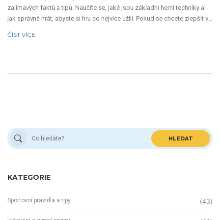
zajímavých faktů a tipů. Naučíte se, jaké jsou základní herní techniky a
jak správně hrát, abyste si hru co nejvíce užili. Pokud se chcete zlepšit v
tomto populárním sportu nebo jen pochopit jeho podstatu, tento článek
ČÍST VÍCE
je pro vás ideální.
HLEDAT
KATEGORIE
(43)
Sportovní pravidla a tipy