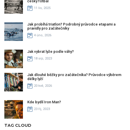
český fotbal
11 lis, 2025
Jak probíhá triatlon? Podrobný průvodce etapami a
pravidly pro začátečníky
4 úno, 2026
Jak vybrat lyže podle váhy?
18 srp, 2023
Jak dlouhé běžky pro začátečníka? Průvodce výběrem
délky lyží
20 kvě, 2026
Kde bydlí Iron Man?
23 říj, 2023
TAG CLOUD