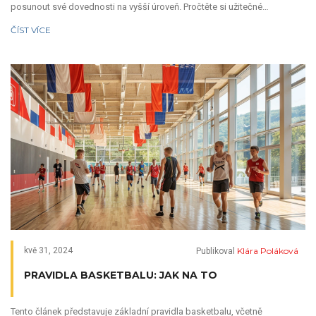
posunout své dovednosti na vyšší úroveň. Pročtěte si užitečné
informace o vybavení, správné technice, tréninku a bezpečnosti na
ČÍST VÍCE
svahu.
Klára Poláková
kvě 31, 2024
Publikoval
PRAVIDLA BASKETBALU: JAK NA TO
Tento článek představuje základní pravidla basketbalu, včetně