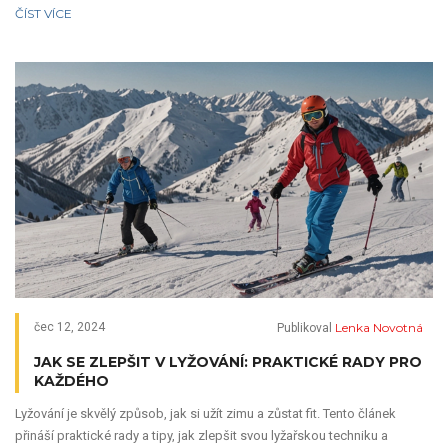
dozvíte i zajímavosti o šnorchlování, které vás překvapí.
ČÍST VÍCE
Lenka Novotná
čec 12, 2024
Publikoval
JAK SE ZLEPŠIT V LYŽOVÁNÍ: PRAKTICKÉ RADY PRO
KAŽDÉHO
Lyžování je skvělý způsob, jak si užít zimu a zůstat fit. Tento článek
přináší praktické rady a tipy, jak zlepšit svou lyžařskou techniku a