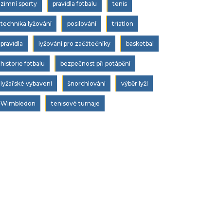
zimní sporty
pravidla fotbalu
tenis
technika lyžování
posilování
triatlon
pravidla
lyžování pro začátečníky
basketbal
historie fotbalu
bezpečnost při potápění
lyžařské vybavení
šnorchlování
výběr lyží
Wimbledon
tenisové turnaje