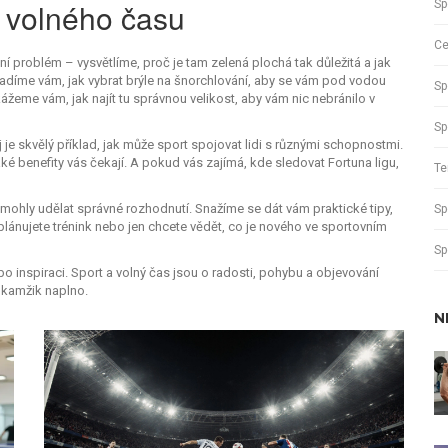
a volného času
Sp
Ce
ní problém – vysvětlíme, proč je tam zelená plochá tak důležitá a jak
oradíme vám, jak vybrat brýle na šnorchlování, aby se vám pod vodou
Sp
ážeme vám, jak najít tu správnou velikost, aby vám nic nebránilo v
Sp
 je skvělý příklad, jak může sport spojovat lidi s různými schopnostmi.
aké benefity vás čekají. A pokud vás zajímá, kde sledovat Fortuna ligu,
Te
omohly udělat správné rozhodnutí. Snažíme se dát vám praktické tipy,
Sp
lánujete trénink nebo jen chcete vědět, co je nového ve sportovním
Sp
o inspiraci. Sport a volný čas jsou o radosti, pohybu a objevování
okamžik naplno.
N