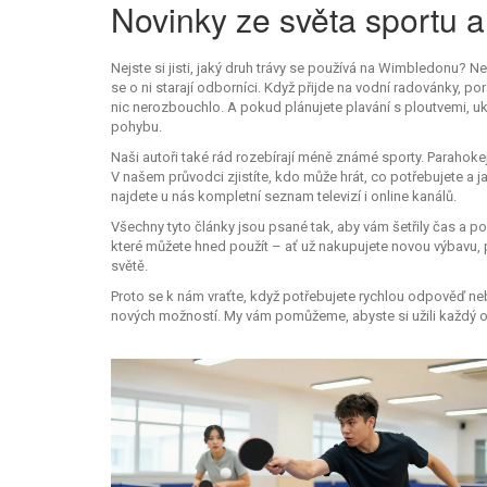
Novinky ze světa sportu 
Nejste si jisti, jaký druh trávy se používá na Wimbledonu? Ne
se o ni starají odborníci. Když přijde na vodní radovánky, p
nic nerozbouchlo. A pokud plánujete plavání s ploutvemi, uk
pohybu.
Naši autoři také rád rozebírají méně známé sporty. Parahokej
V našem průvodci zjistíte, kdo může hrát, co potřebujete a j
najdete u nás kompletní seznam televizí i online kanálů.
Všechny tyto články jsou psané tak, aby vám šetřily čas a p
které můžete hned použít – ať už nakupujete novou výbavu, p
světě.
Proto se k nám vraťte, když potřebujete rychlou odpověď neb
nových možností. My vám pomůžeme, abyste si užili každý 