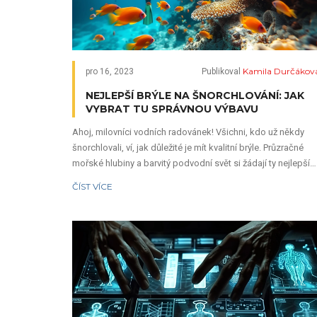
Kamila Durčákov
pro 16, 2023
Publikoval
NEJLEPŠÍ BRÝLE NA ŠNORCHLOVÁNÍ: JAK
VYBRAT TU SPRÁVNOU VÝBAVU
Ahoj, milovníci vodních radovánek! Všichni, kdo už někdy
šnorchlovali, ví, jak důležité je mít kvalitní brýle. Průzračné
mořské hlubiny a barvitý podvodní svět si žádají ty nejlepší
masky pro maximální zážitek. V dnešním příspěvku poradím
ČÍST VÍCE
jak si vybrat brýle na šnorchlování, které vám skvěle sednou
umožní vám ponořit se do dobrodružství bez jakýchkoliv
omezení. Pokusím se vám přiblížit moje osobní zkušenosti 
výběrem a ukázat, na co byste neměli zapomenout, když se
chystáte zažít kouzlo podvodního objevování.