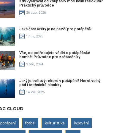
Kdy vyvarovat od koupání v moři kvůli žralokům?
Praktický průvodce
26 dub, 2026
Jaká část Kréty je nejhezčí pro potápění?
17 lis, 2025
Vše, co potřebujete vědět o potápěčské
bombě: Průvodce pro začátečníky
9 bře, 2024
Jaký je světový rekord v potápění? Herní, volný
pád i technické hloubky
14 kvě, 2026
AG CLOUD
potápění
fotbal
kulturistika
lyžování