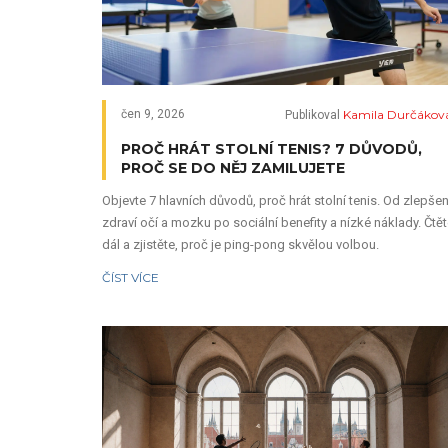
Kamila Durčákov
čen 9, 2026
Publikoval
PROČ HRÁT STOLNÍ TENIS? 7 DŮVODŮ,
PROČ SE DO NĚJ ZAMILUJETE
Objevte 7 hlavních důvodů, proč hrát stolní tenis. Od zlepšen
zdraví očí a mozku po sociální benefity a nízké náklady. Čtě
dál a zjistěte, proč je ping-pong skvělou volbou.
ČÍST VÍCE