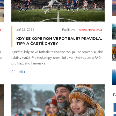
á
Tereza Horáková
zář 29, 2025
Publikoval
KDY SE KOPE ROH VE FOTBALE? PRAVIDLA,
TIPY A ČASTÉ CHYBY
í
Zjistěte, kdy se ve fotbale rozhodne roh, jak se provádí a jaké
te
taktiky využít. Praktické tipy, srovnání s volným kopem a FAQ
pro každého fanouška.
ČÍST VÍCE
T