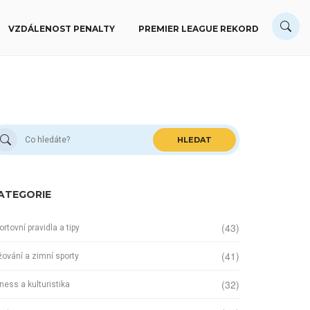
VZDÁLENOST PENALTY
PREMIER LEAGUE REKORD
HLEDAT
ATEGORIE
(43)
ortovní pravidla a tipy
(41)
žování a zimní sporty
(32)
tness a kulturistika