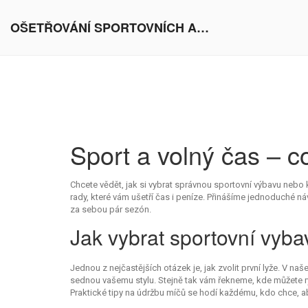
OŠETŘOVÁNÍ SPORTOVNÍCH AKTIVIT V EVROPĚ
Sport a volný čas – 
Chcete vědět, jak si vybrat správnou sportovní výbavu nebo k
rady, které vám ušetří čas i peníze. Přinášíme jednoduché n
za sebou pár sezón.
Jak vybrat sportovní vyb
Jednou z nejčastějších otázek je, jak zvolit první lyže. V na
sednou vašemu stylu. Stejně tak vám řekneme, kde můžete ryc
Praktické tipy na údržbu míčů se hodí každému, kdo chce, ab