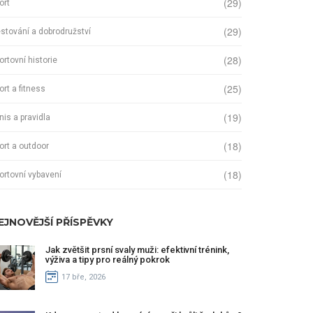
(29)
ort
(29)
stování a dobrodružství
(28)
ortovní historie
(25)
ort a fitness
(19)
nis a pravidla
(18)
ort a outdoor
(18)
ortovní vybavení
EJNOVĚJŠÍ PŘÍSPĚVKY
Jak zvětšit prsní svaly muži: efektivní trénink,
výživa a tipy pro reálný pokrok
17 bře, 2026