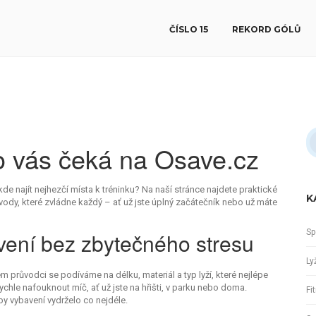
ČÍSLO 15
REKORD GÓLŮ
co vás čeká na Osave.cz
de najít nejhezčí místa k tréninku? Na naší stránce najdete praktické
K
ávody, které zvládne každý – ať už jste úplný začátečník nebo už máte
Sp
avení bez zbytečného stresu
Ly
šem průvodci se podíváme na délku, materiál a typ lyží, které nejlépe
hle nafouknout míč, ať už jste na hřišti, v parku nebo doma.
Fi
y vybavení vydrželo co nejdéle.