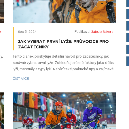
k
Jakub Sekera
čec 5, 2024
Publikoval
JAK VYBRAT PRVNÍ LYŽE: PRŮVODCE PRO
ZAČÁTEČNÍKY
y,
Tento článek poskytuje detailní návod pro začátečníky, jak
správně vybrat první lyže. Zohledňuje různé faktory jako délku
lyží, materiály a typy lyží. Nabízí také praktické tipy a zajímavé
fakty, které usnadní výběr a zlepší vaše lyžařské zážitky.
ČÍST VÍCE