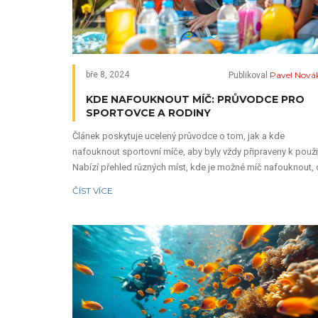
Pavel Nová
bře 8, 2024
Publikoval
KDE NAFOUKNOUT MÍČ: PRŮVODCE PRO
SPORTOVCE A RODINY
Článek poskytuje ucelený průvodce o tom, jak a kde
nafouknout sportovní míče, aby byly vždy připraveny k použit
Nabízí přehled různých míst, kde je možné míč nafouknout,
veřejných prostor až po domácí metody. Představuje také
ČÍST VÍCE
praktické tipy na údržbu a vzduchování míčů, včetně návodu
na to, jak zacházet s různými typy míčů, což je klíčové pro
jejich dlouhodobou výkonnost a bezpečné používání.