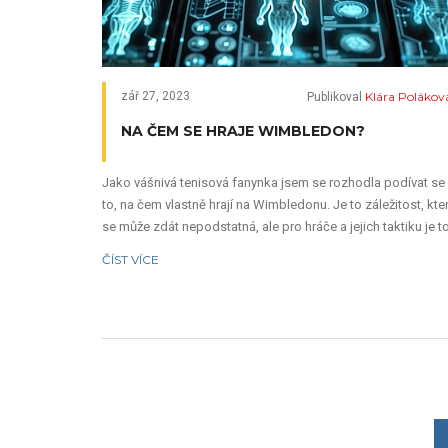
Klára Polákov
zář 27, 2023
Publikoval
NA ČEM SE HRAJE WIMBLEDON?
Jako vášnivá tenisová fanynka jsem se rozhodla podívat se
to, na čem vlastně hrají na Wimbledonu. Je to záležitost, kte
se může zdát nepodstatná, ale pro hráče a jejich taktiku je t
klíčový detail. Tak se ponořme do světa tenisu a zkoumejme
ČÍST VÍCE
povrch kurzu, na kterém se hraje jeden z nejprestižnějších
tenisových turnajů na světě. Věřím, že vás toto téma stejně
jako mě zaujme a možná vás překvapí.