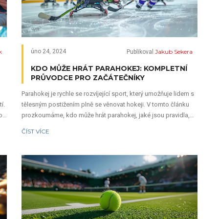
k
Jakub Sekera
úno 24, 2024
Publikoval
KDO MŮŽE HRÁT PARAHOKEJ: KOMPLETNÍ
PRŮVODCE PRO ZAČÁTEČNÍKY
Parahokej je rychle se rozvíjející sport, který umožňuje lidem s
í.
tělesným postižením plně se věnovat hokeji. V tomto článku
 od
prozkoumáme, kdo může hrát parahokej, jaké jsou pravidla,
vybavení, jak se do sportu zapojit a jaké má sportovní i
ČÍST VÍCE
sociální benefity. Tento kompletní průvodce poskytuje
informace potřebné pro začátečníky i pokročilé.