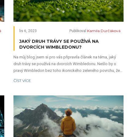
á
Kamila Durčáková
lis 6, 2023
Publikoval
JAKÝ DRUH TRÁVY SE POUŽÍVÁ NA
DVORCÍCH WIMBLEDONU?
Na můj blog jsem si pro vás připravila článek na téma, jaký
druh trávy se používá na dvorcích Wimbledonu. Nešlo by o
pravý Wimbledon bez toho ikonického zeleného povrchu, že
,
jo? Společně se podíváme na to, co za druh trávy tvoří povrch
ČÍST VÍCE
 a
těch nejznámějších tenisových kurtů na světě a jak je tato tráva
udržována, aby byla vždy v perfektním stavu pro hráče.
s
Uvidíme, jaká péče a detaily se skrývají za touto zelenou
kráskou! Tak to určitě nenechte ujít.