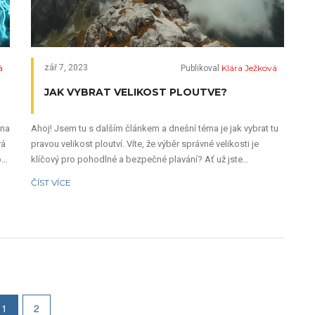
á
Klára Ježková
zář 7, 2023
Publikoval
JAK VYBRAT VELIKOST PLOUTVE?
 na
Ahoj! Jsem tu s dalším článkem a dnešní téma je jak vybrat tu
rá
pravou velikost ploutví. Víte, že výběr správné velikosti je
o
klíčový pro pohodlné a bezpečné plavání? Ať už jste
začátečník nebo zkušený plavec, článek vám nabídne návod,
ČÍST VÍCE
jak si vybrat ploutve, které vám doslova sednou jako ulité. Tak
hup na to, pojdme se do toho s chutí vrhnout!
1
2