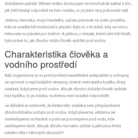
dokážeme vydržet. Během svého života jsem se mnohokrát setkal s tím,
jak lidé hledají odpovědi na tuto otázku, a i já jsem se ji pokoušel najít.
Jednou Veronika, moje manželka, začala pracovat na svém projektu,
kde se snažila lidi motivovat k plavání. Bylo to v té době, kdy se mnou
trénovala na plavání pro triatlon. A jednou z otázek, které nám lidi kladli,
bylo právě to, jak dlouho může člověk vydržet pod vodou.
Charakteristika člověka a
vodního prostředí
Náš organismus je na první pohled neuvěřitelně adaptabilní a schopný
se vyrovnat s nejrůznějšími stresory, včetně nedostatku kyslíku, který
nastává, když jsme pod vodou. Ale jak dlouho dokáže člověk vydržet
bez kyslíku, to je otázka, na kterou není snadné odpovědět.
Je důležité si uvědomit, že lidské tělo zdaleka není přizpůsobené
dlouhodobému pobytu pod vodou. Když plaveme, většinou se
nadechujeme na hladině a poté se ponořujeme pod vodu, kde
zadržujeme dech. Ale jak dlouho lze takto zdržet a jaké jsou limity
našeho těla v takových situacích?