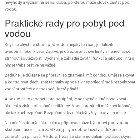
nevýhody a významně se liší doba, po kterou může člověk zůstat pod
vodou.
Praktické rady pro pobyt pod
vodou
Když se chystáte strávit pod vodou nějaký ten čas, je důležité si
uvědomit několik věcí. Zaprvé, je důležité znát své limity a nenechat se
strhnout soutěživostí. Dýchání je základní životní funkcí a jakoukoli hru s
ním je třeba brát velmi vážně.
Zadruhé, je důležité se připravit. To znamená, mít kondici, umět relaxovat
a kontrolovat dech, znát techniky apnoe a v neposlední řadě respektovat
vodní prostředí a nebezpečí, které přináší.
A pokud se rozhodnete pro potápění, je nezbytně nutné absolvovat
školení a získat příslušné certifikace. Vodní prostředí může být krásné,
ale také nebezpečné. Bezpečnost by měla být vždy na prvním místě.
Nicméně, s dobrým školením a přípravou může být pobyt pod vodou
skutečně fascinujícím zážitkem, plným dobrodružství a dokonce i
zdravotních přínosů. A kdo ví, třeba se staneme dalšími potápěčskými