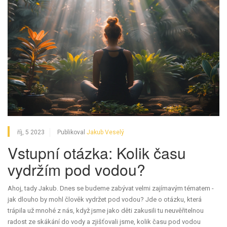
říj, 5 2023
Publikoval
Jakub Veselý
Vstupní otázka: Kolik času
vydržím pod vodou?
Ahoj, tady Jakub. Dnes se budeme zabývat velmi zajímavým tématem -
jak dlouho by mohl člověk vydržet pod vodou? Jde o otázku, která
trápila už mnohé z nás, když jsme jako děti zakusili tu neuvěřitelnou
radost ze skákání do vody a zjišťovali jsme, kolik času pod vodou