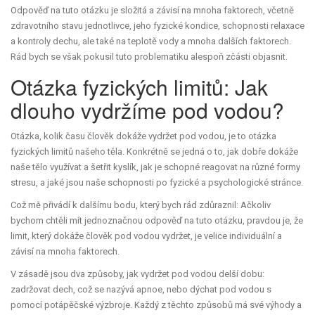
Odpověď na tuto otázku je složitá a závisí na mnoha faktorech, včetně
zdravotního stavu jednotlivce, jeho fyzické kondice, schopnosti relaxace
a kontroly dechu, ale také na teplotě vody a mnoha dalších faktorech.
Rád bych se však pokusil tuto problematiku alespoň zčásti objasnit.
Otázka fyzických limitů: Jak
dlouho vydržíme pod vodou?
Otázka, kolik času člověk dokáže vydržet pod vodou, je to otázka
fyzických limitů našeho těla. Konkrétně se jedná o to, jak dobře dokáže
naše tělo využívat a šetřit kyslík, jak je schopné reagovat na různé formy
stresu, a jaké jsou naše schopnosti po fyzické a psychologické stránce.
Což mě přivádí k dalšímu bodu, který bych rád zdůraznil: Ačkoliv
bychom chtěli mít jednoznačnou odpověď na tuto otázku, pravdou je, že
limit, který dokáže člověk pod vodou vydržet, je velice individuální a
závisí na mnoha faktorech.
V zásadě jsou dva způsoby, jak vydržet pod vodou delší dobu:
zadržovat dech, což se nazývá apnoe, nebo dýchat pod vodou s
pomocí potápěčské výzbroje. Každý z těchto způsobů má své výhody a