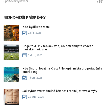
(18)
Sportovní vybavení
NEJNOVĚJŠÍ PŘÍSPĚVKY
Kde bydlí Iron Man?
23 říj, 2023
Co je to ATP v tenise? Vše, co potřebujete vědět o
mužském okruhu
5 dub, 2026
Kde Snorchlovat na Krete? Nejlepší místa pro potápění a
snorkeling
1 čen, 2026
Jak vybudovat viditelné břicho: Trénink, strava a mýty
20 dub, 2026