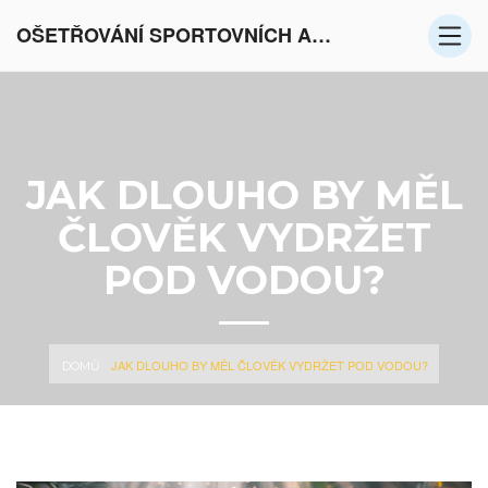
OŠETŘOVÁNÍ SPORTOVNÍCH AKTIVIT V EVROPĚ
JAK DLOUHO BY MĚL
ČLOVĚK VYDRŽET
POD VODOU?
JAK DLOUHO BY MĚL ČLOVĚK VYDRŽET POD VODOU?
DOMŮ