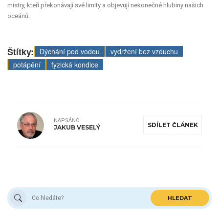
mistry, kteří překonávají své limity a objevují nekonečné hlubiny našich
oceánů.
Štítky:
Dýchání pod vodou
vydržení bez vzduchu
potápění
fyzická kondice
NAPSÁNO
SDÍLET ČLÁNEK
JAKUB VESELÝ
HLEDAT