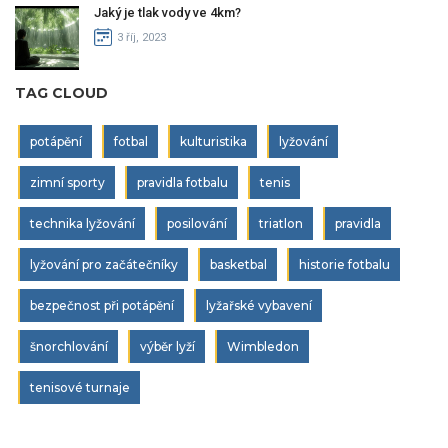
Jaký je tlak vody ve 4km?
3 říj, 2023
TAG CLOUD
potápění
fotbal
kulturistika
lyžování
zimní sporty
pravidla fotbalu
tenis
technika lyžování
posilování
triatlon
pravidla
lyžování pro začátečníky
basketbal
historie fotbalu
bezpečnost při potápění
lyžařské vybavení
šnorchlování
výběr lyží
Wimbledon
tenisové turnaje