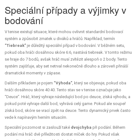
Speciální případy a výjimky v
bodování
V tenise existují situace, které mohou ovlivnit standardní bodovací
systém a způsobit zmatek u diváků a hráčů. Například, termín
“Tiebreak”
je důležitý speciální případ v bodování. V běžném setu,
pokud oba hráči dosáhnou skóre 6:6, nastává tiebreak. V tomto režimu
se hraje do 7 bodů, avšak hráč musí zvítězit alespoň o 2 body. Tento
systém zajišťuje, aby set netrval nekonečně dlouho a zároveň přináší
dramatické momenty v zápase.
Dalším příkladem je pojem
“Výhoda”
, který se objevuje, pokud oba
hráči dosáhnou skóre 40:40. Tento stav se v tenise označuje jako
“Deuce”. Hráč, který vyhraje následující bod po deuce, získá výhodu, a
pokud poté vyhraje další bod, vyhrává celý game. Pokud ale soupeř
získá bod, skóre se vrací zpět na deuce. Tento dynamický prvek často
vede k napínavým herním situacím.
Speciální pozornost si zaslouží také
dvojchyba
při podání. Během
podání má hráč dvě příležitosti dostat míček do hry. Pokud však