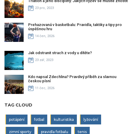
Triatlon a jeho disciplíny: Jakých výzev se musíte zhostit
23 pro, 2023
Prehazovaná v basketbalu: Pravidla, taktiky a tipy pro
úspěšnou hru
14 čen, 2026
Jak odstranit strach z vody u dítěte?
23 zář, 2023
Kdo napsal Zdechlina? Pravdivý příběh za slavnou
českou písní
11 čec, 2026
TAG CLOUD
potápění
fotbal
kulturistika
lyžování
zimní sporty
pravidla fotbalu
tenis