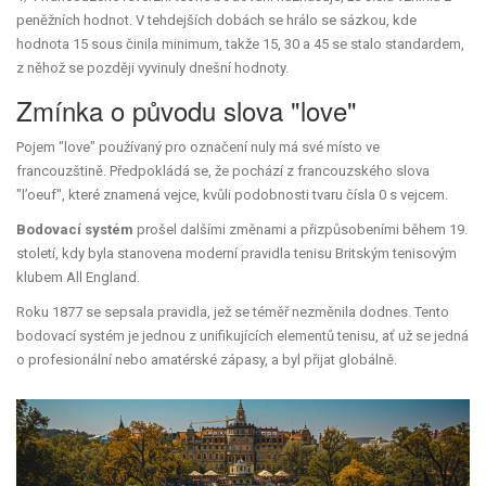
peněžních hodnot. V tehdejších dobách se hrálo se sázkou, kde
hodnota 15 sous činila minimum, takže 15, 30 a 45 se stalo standardem,
z něhož se později vyvinuly dnešní hodnoty.
Zmínka o původu slova "love"
Pojem "love" používaný pro označení nuly má své místo ve
francouzštině. Předpokládá se, že pochází z francouzského slova
"l’oeuf", které znamená vejce, kvůli podobnosti tvaru čísla 0 s vejcem.
Bodovací systém
prošel dalšími změnami a přizpůsobeními během 19.
století, kdy byla stanovena moderní pravidla tenisu Britským tenisovým
klubem All England.
Roku 1877 se sepsala pravidla, jež se téměř nezměnila dodnes. Tento
bodovací systém je jednou z unifikujících elementů tenisu, ať už se jedná
o profesionální nebo amatérské zápasy, a byl přijat globálně.