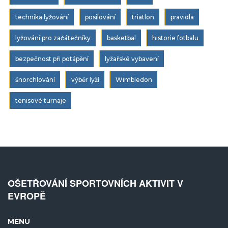
technika lyžování
posilování
triatlon
pravidla
lyžování pro začátečníky
basketbal
historie fotbalu
bezpečnost při potápění
lyžařské vybavení
šnorchlování
výběr lyží
Wimbledon
tenisové turnaje
OŠETŘOVÁNÍ SPORTOVNÍCH AKTIVIT V
EVROPĚ
MENU