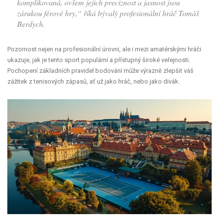
komplikovaná, ovšem jejich preciznost a jasnost jsou
zárukou férové hry,“ říká bývalý profesionální hráč Tomáš
Berdych.
Pozornost nejen na profesionální úrovni, ale i mezi amatérskými hráči
ukazuje, jak je tento sport populární a přístupný široké veřejnosti.
Pochopení základních pravidel bodování může výrazně zlepšit váš
zážitek z tenisových zápasů, ať už jako hráč, nebo jako divák.