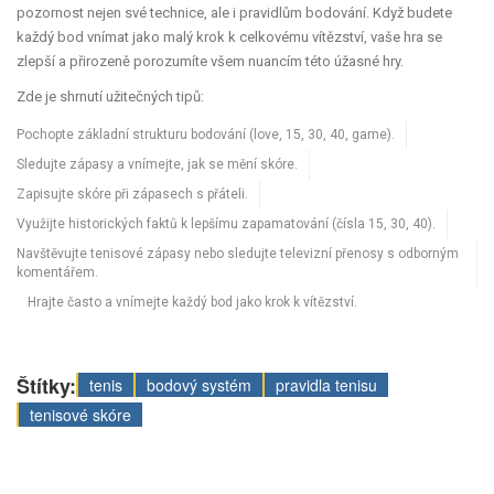
pozornost nejen své technice, ale i pravidlům bodování. Když budete
každý bod vnímat jako malý krok k celkovému vítězství, vaše hra se
zlepší a přirozeně porozumíte všem nuancím této úžasné hry.
Zde je shrnutí užitečných tipů:
Pochopte základní strukturu bodování (love, 15, 30, 40, game).
Sledujte zápasy a vnímejte, jak se mění skóre.
Zapisujte skóre při zápasech s přáteli.
Využijte historických faktů k lepšímu zapamatování (čísla 15, 30, 40).
Navštěvujte tenisové zápasy nebo sledujte televizní přenosy s odborným
komentářem.
Hrajte často a vnímejte každý bod jako krok k vítězství.
Štítky:
tenis
bodový systém
pravidla tenisu
tenisové skóre