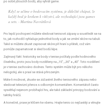
po sobě jdoucích bodů, aby vyhrál game.
Když se učíme o bodovacím systému, je důležité chápat, že
každý bod je krokem k vítězství, ale rozhodující jsou games
a sets. - Martina Navrátilová
Pro lepší pochopení můžete sledovat tenisové zápasy a soustředit se na
to, jak rozhodčí vyhlašuje jednotlivé body a jak se změní skóre na tabuli.
Také si můžete zkusit zapisovat skóre při hraní s přáteli, což vám
pomůže zapamatovat si sled bodů lépe.
Zajímavý fakt: historicky se body v tenise počítaly podle hodinového
číselníku, proto jsou body rozděleny na „15“, „30“ a „40“. Toto rozdělení
je v tenise zachováno dodnes. Tento systém může být pro někoho
nelogický, ale s praxí se stává přirozeným.
Máte-li možnost, zkuste se zúčastnit živého tenisového zápasu nebo
sledovat televizní přenos s odborným komentářem. Komentátoři často
vysvětlují nejenom probíhající hru, ale také základní principy bodování a
taktiky hráčů.
A konečně, praxe je klíčem ke všemu. Hrajte tenis co nejčastěji a věnujte