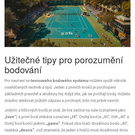
Užitečné tipy pro porozumění
bodování
Pro naučení se
tenisového bodového systému
můžete využít několik
osvědčených technik a tipů. Jeden z prvních kroků je pochopení
základních pravidel a struktury hry. Když víte, jak se počítají body, můžete
snadno sledovat průběh zápasu a pochopit, kdo má právě navrch.
Jedním z klíčových bodů je znát, že hra začíná na nule (označené jako
„love“
) a první bod získává označení
„15“
. Druhý bod je „30“, třetí „40“ a
čtvrtý bod končí jedním
„game“
. Pokud oba hráči dosáhnou bodu „40“,
nastává
„deuce“
, což znamená, že jeden z hráčů musí dosáhnout dvou