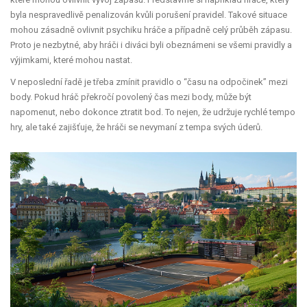
byla nespravedlivě penalizován kvůli porušení pravidel. Takové situace
mohou zásadně ovlivnit psychiku hráče a případně celý průběh zápasu.
Proto je nezbytné, aby hráči i diváci byli obeznámeni se všemi pravidly a
výjimkami, které mohou nastat.
V neposlední řadě je třeba zmínit pravidlo o “času na odpočinek” mezi
body. Pokud hráč překročí povolený čas mezi body, může být
napomenut, nebo dokonce ztratit bod. To nejen, že udržuje rychlé tempo
hry, ale také zajišťuje, že hráči se nevymaní z tempa svých úderů.