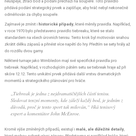
neuspěje, ztrácí bod a podání přechází na soupeře. Toto pravidlo
přidává podání strategický prvek a zajišťuje, aby hráč nebyl nekonečně
odměňován za chyby soupeře.
Zajímavé je zmínit i
historické případy
, které měnily pravidla. Například,
v roce 1970 bylo představeno pravidlo tiebreaku, které se stalo
standardem na všech úrovních tenisu. Tento krok byl motivován snahou
zkrátit délku zápasů a přinést více napětí do hry. Předtím se sety hrály až
do rozdílu dvou gamy.
Některé turnaje jako Wimbledon mají své specifické pravidla pro
tiebreak. Například, v rozhodujícím pátém setu se tiebreak hraje až při
skóre 12:12. Tento unikátní prvek přidává další vrstvu dramatických
momentů a strategického plánování pro hráče.
„Tiebreak je jedna z nejdramatičtějších částí tenisu.
Sledovat tenzní momenty, kde záleží každý bod, je jedním z
důvodů, proč je tento sport tak milován,“ říká tenisový
expert a komentátor John McEnroe.
Kromě výše zmíněných případů, existují i
malé, ale důležité detaily
,
které mohou ovlivnit vývoj zápasu. Představme si například hráče, který