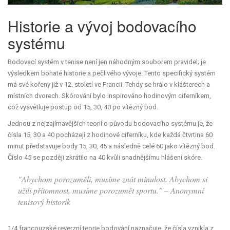
Historie a vývoj bodovacího
systému
Bodovací systém v tenise není jen náhodným souborem pravidel; je
výsledkem bohaté historie a pečlivého vývoje. Tento specifický systém
má své kořeny již v 12. století ve Francii. Tehdy se hrálo v klášterech a
místních dvorech. Skórování bylo inspirováno hodinovým ciferníkem,
což vysvětluje postup od 15, 30, 40 po vítězný bod.
Jednou z nejzajímavějších teorií o původu bodovacího systému je, že
čísla 15, 30 a 40 pocházejí z hodinové ciferníku, kde každá čtvrtina 60
minut představuje body 15, 30, 45 a následně celé 60 jako vítězný bod.
Číslo 45 se později zkrátilo na 40 kvůli snadnějšímu hlášení skóre.
"Abychom porozuměli, musíme znát minulost. Abychom si
užili přítomnost, musíme porozumět sportu." – Anonymní
tenisový historik
1/4 francouzské reverzní teorie bodování naznačuje, že čísla vznikla z