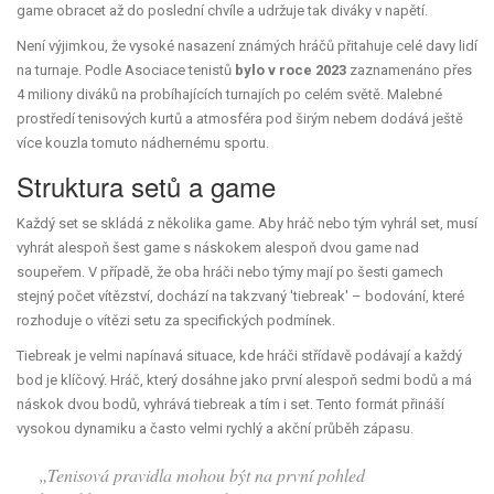
game obracet až do poslední chvíle a udržuje tak diváky v napětí.
Není výjimkou, že vysoké nasazení známých hráčů přitahuje celé davy lidí
na turnaje. Podle Asociace tenistů
bylo v roce 2023
zaznamenáno přes
4 miliony diváků na probíhajících turnajích po celém světě. Malebné
prostředí tenisových kurtů a atmosféra pod širým nebem dodává ještě
více kouzla tomuto nádhernému sportu.
Struktura setů a game
Každý set se skládá z několika game. Aby hráč nebo tým vyhrál set, musí
vyhrát alespoň šest game s náskokem alespoň dvou game nad
soupeřem. V případě, že oba hráči nebo týmy mají po šesti gamech
stejný počet vítězství, dochází na takzvaný 'tiebreak' – bodování, které
rozhoduje o vítězi setu za specifických podmínek.
Tiebreak je velmi napínavá situace, kde hráči střídavě podávají a každý
bod je klíčový. Hráč, který dosáhne jako první alespoň sedmi bodů a má
náskok dvou bodů, vyhrává tiebreak a tím i set. Tento formát přináší
vysokou dynamiku a často velmi rychlý a akční průběh zápasu.
„Tenisová pravidla mohou být na první pohled