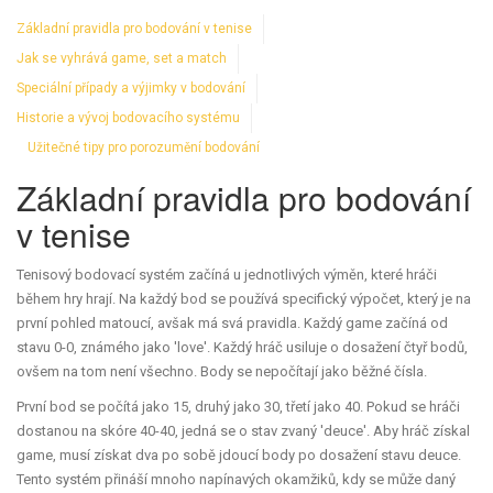
Základní pravidla pro bodování v tenise
Jak se vyhrává game, set a match
Speciální případy a výjimky v bodování
Historie a vývoj bodovacího systému
Užitečné tipy pro porozumění bodování
Základní pravidla pro bodování
v tenise
Tenisový bodovací systém začíná u jednotlivých výměn, které hráči
během hry hrají. Na každý bod se používá specifický výpočet, který je na
první pohled matoucí, avšak má svá pravidla. Každý game začíná od
stavu 0-0, známého jako 'love'. Každý hráč usiluje o dosažení čtyř bodů,
ovšem na tom není všechno. Body se nepočítají jako běžné čísla.
První bod se počítá jako 15, druhý jako 30, třetí jako 40. Pokud se hráči
dostanou na skóre 40-40, jedná se o stav zvaný 'deuce'. Aby hráč získal
game, musí získat dva po sobě jdoucí body po dosažení stavu deuce.
Tento systém přináší mnoho napínavých okamžiků, kdy se může daný