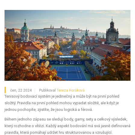
čen, 22 2024
Publikoval
Tereza Horáková
Tenisový bodovací systém je jedinečný a může být na první pohled
složitý. Pravidla na první pohled mohou vypadat složitě, ale když je
jednou pochopíte, zjistíte, že jsou logická a férová.
Během jednoho zápasu se sledují body, gamy, sety a celkový výsledek,
který rozhodne o vítězi. Každý aspekt bodování má svá jasně definovaná
pravidla, která pomáhají udržet hru strukturovanou a vzrušující.