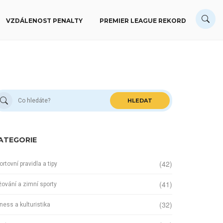
VZDÁLENOST PENALTY
PREMIER LEAGUE REKORD
HLEDAT
ATEGORIE
(42)
ortovní pravidla a tipy
(41)
žování a zimní sporty
(32)
tness a kulturistika