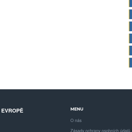
MENU
V EVROPĚ
O nás
Zásady ochrany osobních údajů