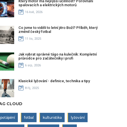
Který motor má nejvyšší účinnost? Porovnání
spalovacích a elektrických motorů
16 kvě, 2026
Co jsme to viděli to letní jitro Boží? Příběh, který
změnil český fotbal
11 lis, 2025
Jak vybrat správné tágo na kulečník: Kompletní
průvodce pro začátečníky i profi
6 srp, 2026
Klasické lyžování - definice, technika a tipy
8 říj, 2025
AG CLOUD
potápění
fotbal
kulturistika
lyžování