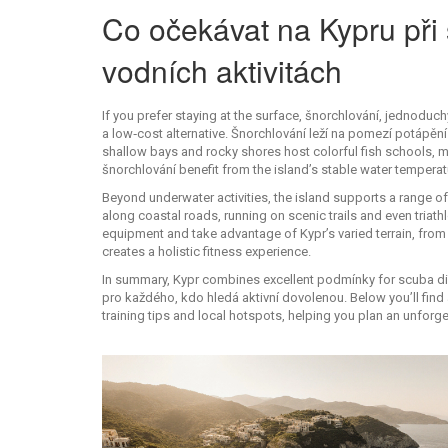
Co očekávat na Kypru při 
vodních aktivitách
If you prefer staying at the surface,
šnorchlování
,
jednoduchý
a low‑cost alternative. Šnorchlování leží na pomezí potápění
shallow bays and rocky shores host colorful fish schools, ma
šnorchlování benefit from the island’s stable water temperat
Beyond underwater activities, the island supports a range 
along coastal roads, running on scenic trails and even triath
equipment and take advantage of Kypr’s varied terrain, from 
creates a holistic fitness experience.
In summary, Kypr combines excellent podmínky for scuba diving
pro každého, kdo hledá aktivní dovolenou. Below you’ll find 
training tips and local hotspots, helping you plan an unforg