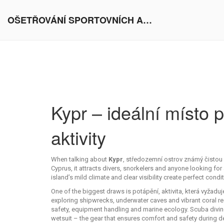
OŠETŘOVÁNÍ SPORTOVNÍCH AKTIVIT V EVROPĚ
Kypr – ideální místo 
aktivity
When talking about
Kypr
,
středozemní ostrov známý čistou
Cyprus
, it attracts divers, snorkelers and anyone looking for
island’s mild climate and clear visibility create perfect condi
One of the biggest draws is
potápění
,
aktivita, která vyžadu
exploring shipwrecks, underwater caves and vibrant coral re
safety, equipment handling and marine ecology. Scuba diving,
wetsuit – the gear that ensures comfort and safety during d