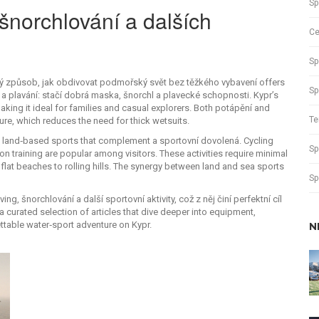
Sp
šnorchlování a dalších
Ce
Sp
 způsob, jak obdivovat podmořský svět bez těžkého vybavení
offers
Sp
 a plavání: stačí dobrá maska, šnorchl a plavecké schopnosti. Kypr’s
king it ideal for families and casual explorers. Both potápění and
Te
ure, which reduces the need for thick wetsuits.
of land‑based sports that complement a sportovní dovolená. Cycling
Sp
lon training are popular among visitors. These activities require minimal
flat beaches to rolling hills. The synergy between land and sea sports
Sp
, šnorchlování a další sportovní aktivity, což z něj činí perfektní cíl
a curated selection of articles that dive deeper into equipment,
ettable water‑sport adventure on Kypr.
N