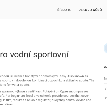
ČÍSLO 15
REKORD GÓLŮ
pro vodní sportovní
K
 vodou, sluncem a bohatými podmořskými útesy
. Also known as
Sp
 a
sportovní dovolenou
,
kombinaci odpočinku a aktivního sportu
. The
tions for water sports.
Ly
je správnou výbavu a certifikaci
. Potápění on Kypru encompasses
efs. For beginners, local dive schools provide courses that cover
Fi
 in turn, requires a reliable regulator, buoyancy control device and
eep dives.