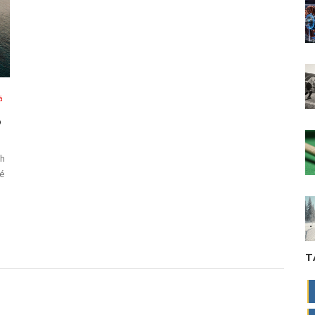
á
O
ch
ké
T