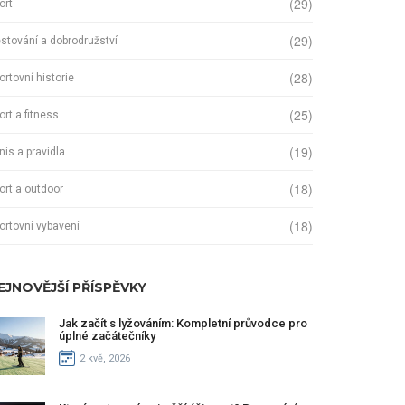
(29)
ort
(29)
stování a dobrodružství
(28)
ortovní historie
(25)
ort a fitness
(19)
nis a pravidla
(18)
ort a outdoor
(18)
ortovní vybavení
EJNOVĚJŠÍ PŘÍSPĚVKY
Jak začít s lyžováním: Kompletní průvodce pro
úplné začátečníky
2 kvě, 2026