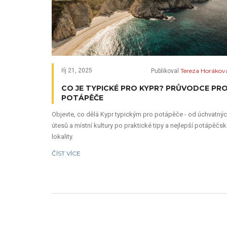
Tereza Horákov
říj 21, 2025
Publikoval
CO JE TYPICKÉ PRO KYPR? PRŮVODCE PR
POTÁPĚČE
Objevte, co dělá Kypr typickým pro potápěče - od úchvatný
útesů a místní kultury po praktické tipy a nejlepší potápěčs
lokality.
ČÍST VÍCE