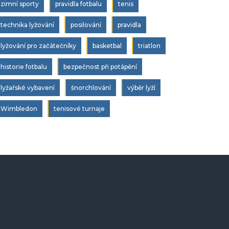
zimní sporty
pravidla fotbalu
tenis
technika lyžování
posilování
pravidla
lyžování pro začátečníky
basketbal
triatlon
historie fotbalu
bezpečnost při potápění
lyžařské vybavení
šnorchlování
výběr lyží
Wimbledon
tenisové turnaje