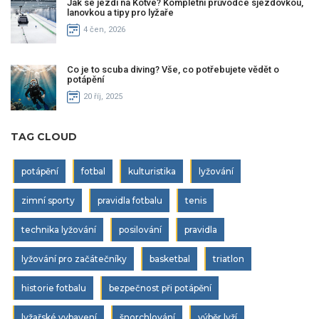
Jak se jezdí na Kotve? Kompletní průvodce sjezdovkou,
lanovkou a tipy pro lyžaře
4 čen, 2026
Co je to scuba diving? Vše, co potřebujete vědět o
potápění
20 říj, 2025
TAG CLOUD
potápění
fotbal
kulturistika
lyžování
zimní sporty
pravidla fotbalu
tenis
technika lyžování
posilování
pravidla
lyžování pro začátečníky
basketbal
triatlon
historie fotbalu
bezpečnost při potápění
lyžařské vybavení
šnorchlování
výběr lyží