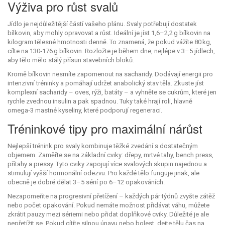
Výživa pro růst svalů
Jídlo je nejdůležitější částí vašeho plánu. Svaly potřebují dostatek
bílkovin, aby mohly opravovat a růst. Ideální je jíst 1,6–2,2 g bílkovin na
kilogram tělesné hmotnosti denně. To znamená, že pokud vážíte 80 kg,
cílte na 130‑176 g bílkovin. Rozložte je během dne, nejlépe v 3–5 jídlech,
aby tělo mělo stálý přísun stavebních bloků.
Kromě bílkovin nesmíte zapomenout na sacharidy. Dodávají energii pro
intenzivní tréninky a pomáhají udržet anabolický stav těla. Zkuste jíst
komplexní sacharidy – oves, rýži, batáty – a vyhněte se cukrům, které jen
rychle zvednou insulin a pak spadnou. Tuky také hrají roli, hlavně
omega‑3 mastné kyseliny, které podporují regeneraci.
Tréninkové tipy pro maximální nárůst
Nejlepší trénink pro svaly kombinuje těžké zvedání s dostatečným
objemem. Zaměřte se na základní cviky: dřepy, mrtvé tahy, bench press,
přítahy a pressy. Tyto cviky zapojují více svalových skupin najednou a
stimulují vyšší hormonální odezvu. Pro každé tělo funguje jinak, ale
obecně je dobré dělat 3–5 sérií po 6–12 opakováních.
Nezapomeňte na progresivní přetížení – každých pár týdnů zvyšte zátěž
nebo počet opakování. Pokud nemáte možnost přidávat váhu, můžete
zkrátit pauzy mezi sériemi nebo přidat doplňkové cviky. Důležité je ale
nepřetížit se. Pokud cítíte silnou únavu nebo bolest, dejte tělu čas na