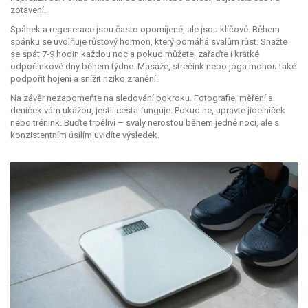
zotavení.
Spánek a regenerace jsou často opomíjené, ale jsou klíčové. Během
spánku se uvolňuje růstový hormon, který pomáhá svalům růst. Snažte
se spát 7‑9 hodin každou noc a pokud můžete, zařaďte i krátké
odpočinkové dny během týdne. Masáže, strečink nebo jóga mohou také
podpořit hojení a snížit riziko zranění.
Na závěr nezapomeňte na sledování pokroku. Fotografie, měření a
deníček vám ukážou, jestli cesta funguje. Pokud ne, upravte jídelníček
nebo trénink. Buďte trpěliví – svaly nerostou během jedné noci, ale s
konzistentním úsilím uvidíte výsledek.