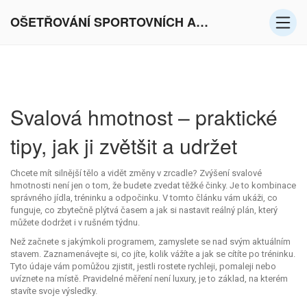
OŠETŘOVÁNÍ SPORTOVNÍCH AKTIVIT V EVROPĚ
Svalová hmotnost – praktické
tipy, jak ji zvětšit a udržet
Chcete mít silnější tělo a vidět změny v zrcadle? Zvýšení svalové
hmotnosti není jen o tom, že budete zvedat těžké činky. Je to kombinace
správného jídla, tréninku a odpočinku. V tomto článku vám ukáži, co
funguje, co zbytečně plýtvá časem a jak si nastavit reálný plán, který
můžete dodržet i v rušném týdnu.
Než začnete s jakýmkoli programem, zamyslete se nad svým aktuálním
stavem. Zaznamenávejte si, co jíte, kolik vážíte a jak se cítíte po tréninku.
Tyto údaje vám pomůžou zjistit, jestli rostete rychleji, pomaleji nebo
uvíznete na místě. Pravidelné měření není luxury, je to základ, na kterém
stavíte svoje výsledky.