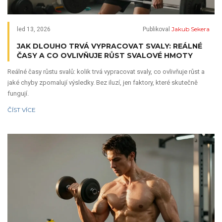
Jakub Sekera
led 13, 2026
Publikoval
JAK DLOUHO TRVÁ VYPRACOVAT SVALY: REÁLNÉ
ČASY A CO OVLIVŇUJE RŮST SVALOVÉ HMOTY
Reálné časy růstu svalů: kolik trvá vypracovat svaly, co ovlivňuje růst a
jaké chyby zpomalují výsledky. Bez iluzí, jen faktory, které skutečně
fungují.
ČÍST VÍCE