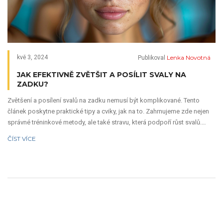
Lenka Novotná
kvě 3, 2024
Publikoval
JAK EFEKTIVNĚ ZVĚTŠIT A POSÍLIT SVALY NA
ZADKU?
Zvětšení a posílení svalů na zadku nemusí být komplikované. Tento
článek poskytne praktické tipy a cviky, jak na to. Zahrnujeme zde nejen
správné tréninkové metody, ale také stravu, která podpoří růst svalů.
Přečtěte si, jak vhodná kombinace tréninku a výživy může přinést
ČÍST VÍCE
výsledky, které hledáte. Budeme se věnovat jak začátečníkům, tak
pokročilým.