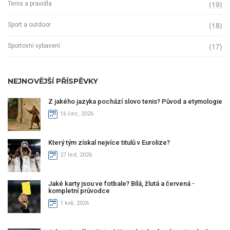
(19)
Tenis a pravidla
(18)
Sport a outdoor
(17)
Sportovní vybavení
NEJNOVĚJŠÍ PŘÍSPĚVKY
Z jakého jazyka pochází slovo tenis? Původ a etymologie
16 čec, 2026
Který tým získal nejvíce titulů v Eurolize?
27 led, 2026
Jaké karty jsou ve fotbale? Bílá, žlutá a červená -
kompletní průvodce
1 kvě, 2026