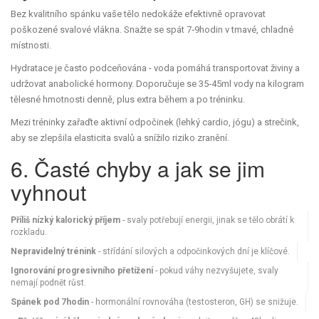
Bez kvalitního spánku vaše tělo nedokáže efektivně opravovat
poškozené svalové vlákna. Snažte se spát 7‑9hodin v tmavé, chladné
místnosti.
Hydratace je často podceňována - voda pomáhá transportovat živiny a
udržovat anabolické hormony. Doporučuje se 35‑45ml vody na kilogram
tělesné hmotnosti denně, plus extra během a po tréninku.
Mezi tréninky zařaďte aktivní odpočinek (lehký cardio, jógu) a strečink,
aby se zlepšila elasticita svalů a snížilo riziko zranění.
6. Časté chyby a jak se jim
vyhnout
Příliš nízký kalorický příjem
- svaly potřebují energii, jinak se tělo obrátí k
rozkladu.
Nepravidelný trénink
- střídání silových a odpočinkových dní je klíčové.
Ignorování progresivního přetížení
- pokud váhy nezvyšujete, svaly
nemají podnět růst.
Spánek pod 7hodin
- hormonální rovnováha (testosteron, GH) se snižuje.