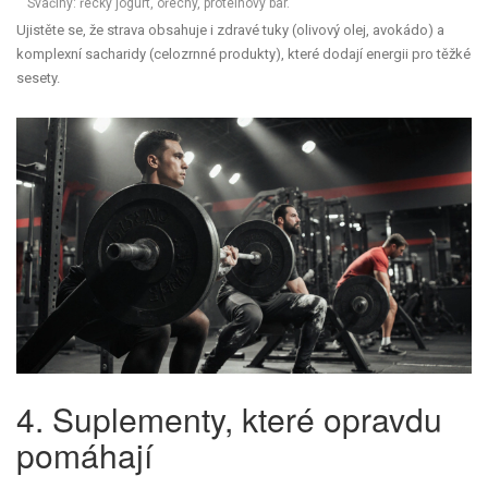
Svačiny: řecký jogurt, ořechy, proteinový bar.
Ujistěte se, že strava obsahuje i zdravé tuky (olivový olej, avokádo) a
komplexní sacharidy (celozrnné produkty), které dodají energii pro těžké
sesety.
4. Suplementy, které opravdu
pomáhají