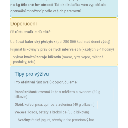
na kg tělesné hmotnosti
. Tato kalkulačka vám vypočítala
optimální množství podle vašich parametrů.
Doporučení
Při růstu svalů je důležité:
Udržovat
kalorický přebytek
(asi 250-500 kcal nad denní výdej)
Přijímat bílkoviny
v pravidelných intervalech
(každých 3-4 hodiny)
Vybrat
kvalitní zdroje bílkovin
(maso, ryby, vejce, mléčné
produkty, tofu)
Tipy pro výživu
Pro efektivní růst svalů doporučujeme:
Ranní snídaně:
ovesná kaše s mlékem a ovocem (30 g
bílkovin)
Oběd:
kuřecí prsa, quinoa a zelenina (40 g bílkovin)
Večeře:
losos, batáty a brokolice (35 g bílkovin)
Svačiny:
řecký jogurt, ořechy nebo proteinový bar