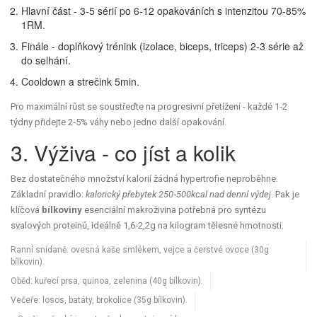
Hlavní část - 3‑5 sérií po 6‑12 opakováních s intenzitou 70‑85%
1RM.
Finále - doplňkový trénink (izolace, biceps, triceps) 2‑3 série až
do selhání.
Cooldown a strečink 5min.
Pro maximální růst se soustřeďte na progresivní přetížení - každé 1‑2
týdny přidejte 2‑5% váhy nebo jedno další opakování.
3. Výživa - co jíst a kolik
Bez dostatečného množství kalorií žádná hypertrofie neproběhne.
Základní pravidlo:
kalorický přebytek 250‑500kcal nad denní výdej
. Pak je
klíčová
bílkoviny
esenciální makroživina potřebná pro syntézu
svalových proteinů
, ideálně 1,6‑2,2g na kilogram tělesné hmotnosti.
Ranní snídaně: ovesná kaše smlékem, vejce a čerstvé ovoce (30g
bílkovin).
Oběd: kuřecí prsa, quinoa, zelenina (40g bílkovin).
Večeře: losos, batáty, brokolice (35g bílkovin).