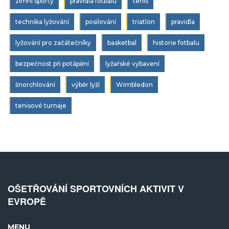
zimní sporty
pravidla fotbalu
tenis
technika lyžování
posilování
triatlon
pravidla
lyžování pro začátečníky
basketbal
historie fotbalu
bezpečnost při potápění
lyžařské vybavení
šnorchlování
výběr lyží
Wimbledon
tenisové turnaje
OŠETŘOVÁNÍ SPORTOVNÍCH AKTIVIT V
EVROPĚ
MENU