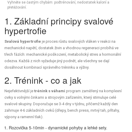
Vyhněte se častým chybám: podtrénování, nedostatek kalorií a
přetěžování.
1. Základní principy svalové
hypertrofie
Svalová hypertrofie
je proces růstu svalových vláken v reakci na
mechanické napětí, dostatek živin a vhodnou regeneraci
probíhá ve
třech fázích: mechanické poškození, metabolický stres a hormonální
odezva. Každá z nich vyžaduje jiný podnět, ale všechny se dají
dosáhnout kombinací správného tréninku a výživy.
2. Trénink - co a jak
Nejefektivnější je
trénink s váhami
program zaměřený na komplexní
cviky s volnými činkami a strojovým zařízením, který stimuluje celé
svalové skupiny
. Doporučuje se 3‑4 dny v týdnu, přičemž každý den
zahrnuje 4‑6 základních cviků (dřepy, bench press, mrtvý tah, přítahy,
výpony a ramenní tlak).
Rozcvička 5‑10min - dynamické pohyby a lehké sety.