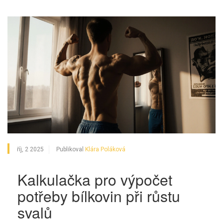
říj, 2 2025
Publikoval
Klára Poláková
Kalkulačka pro výpočet
potřeby bílkovin při růstu
svalů