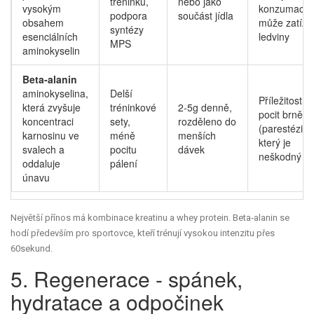
tréninku,
nebo jako
vysokým
konzumace
podpora
součást jídla
obsahem
může zatížit
syntézy
esenciálních
ledviny
MPS
aminokyselin
Beta‑alanin
aminokyselina,
Delší
Příležitostný
která zvyšuje
tréninkové
2‑5g denně,
pocit brnění
koncentraci
sety,
rozděleno do
(parestézie)
karnosinu ve
méně
menších
který je
svalech a
pocitu
dávek
neškodný
oddaluje
pálení
únavu
Největší přínos má kombinace kreatinu a whey protein. Beta‑alanin se
hodí především pro sportovce, kteří trénují vysokou intenzitu přes
60sekund.
5. Regenerace - spánek,
hydratace a odpočinek