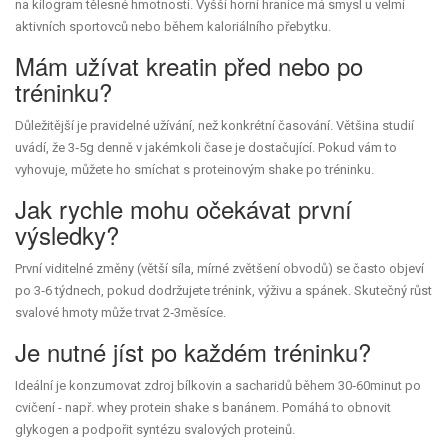
na kilogram tělesné hmotnosti. Vyšší horní hranice má smysl u velmi
aktivních sportovců nebo během kaloriálního přebytku.
Mám užívat kreatin před nebo po
tréninku?
Důležitější je pravidelné užívání, než konkrétní časování. Většina studií
uvádí, že 3‑5g denně v jakémkoli čase je dostačující. Pokud vám to
vyhovuje, můžete ho smíchat s proteinovým shake po tréninku.
Jak rychle mohu očekávat první
výsledky?
První viditelné změny (větší síla, mírné zvětšení obvodů) se často objeví
po 3‑6 týdnech, pokud dodržujete trénink, výživu a spánek. Skutečný růst
svalové hmoty může trvat 2‑3měsíce.
Je nutné jíst po každém tréninku?
Ideální je konzumovat zdroj bílkovin a sacharidů během 30‑60minut po
cvičení - např. whey protein shake s banánem. Pomáhá to obnovit
glykogen a podpořit syntézu svalových proteinů.