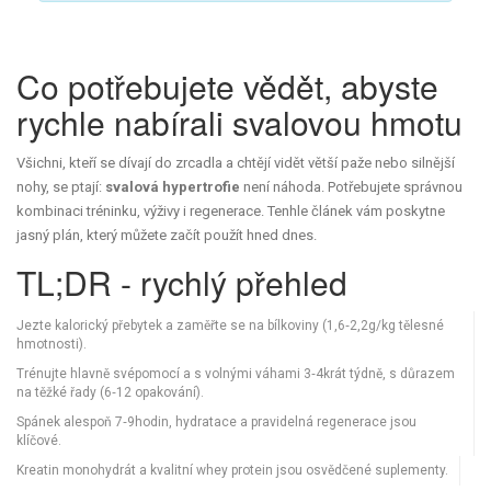
Co potřebujete vědět, abyste
rychle nabírali svalovou hmotu
Všichni, kteří se dívají do zrcadla a chtějí vidět větší paže nebo silnější
nohy, se ptají:
svalová hypertrofie
není náhoda. Potřebujete správnou
kombinaci tréninku, výživy i regenerace. Tenhle článek vám poskytne
jasný plán, který můžete začít použít hned dnes.
TL;DR - rychlý přehled
Jezte kalorický přebytek a zaměřte se na bílkoviny (1,6‑2,2g/kg tělesné
hmotnosti).
Trénujte hlavně svépomocí a s volnými váhami 3‑4krát týdně, s důrazem
na těžké řady (6‑12 opakování).
Spánek alespoň 7‑9hodin, hydratace a pravidelná regenerace jsou
klíčové.
Kreatin monohydrát a kvalitní whey protein jsou osvědčené suplementy.