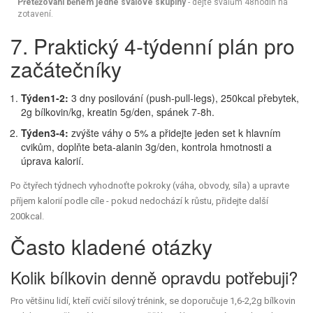
Přetěžování během jedné svalové skupiny
- dejte svalům 48hodin na
zotavení.
7. Praktický 4‑týdenní plán pro
začátečníky
Týden1‑2:
3 dny posilování (push‑pull‑legs), 250kcal přebytek,
2g bílkovin/kg, kreatin 5g/den, spánek 7‑8h.
Týden3‑4:
zvýšte váhy o 5% a přidejte jeden set k hlavním
cvikům, doplňte beta‑alanin 3g/den, kontrola hmotnosti a
úprava kalorií.
Po čtyřech týdnech vyhodnoťte pokroky (váha, obvody, síla) a upravte
příjem kalorií podle cíle - pokud nedochází k růstu, přidejte další
200kcal.
Často kladené otázky
Kolik bílkovin denně opravdu potřebuji?
Pro většinu lidí, kteří cvičí silový trénink, se doporučuje 1,6‑2,2g bílkovin