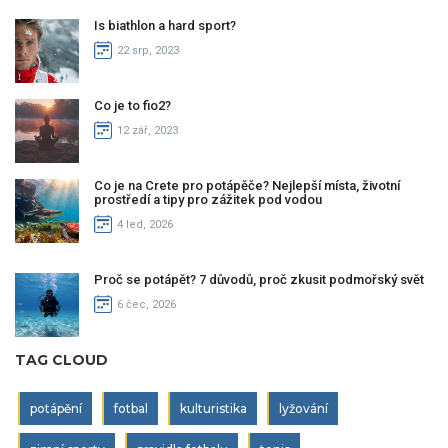
Is biathlon a hard sport?
22 srp, 2023
Co je to fio2?
12 zář, 2023
Co je na Crete pro potápěče? Nejlepší místa, životní
prostředí a tipy pro zážitek pod vodou
4 led, 2026
Proč se potápět? 7 důvodů, proč zkusit podmořský svět
6 čec, 2026
TAG CLOUD
potápění
fotbal
kulturistika
lyžování