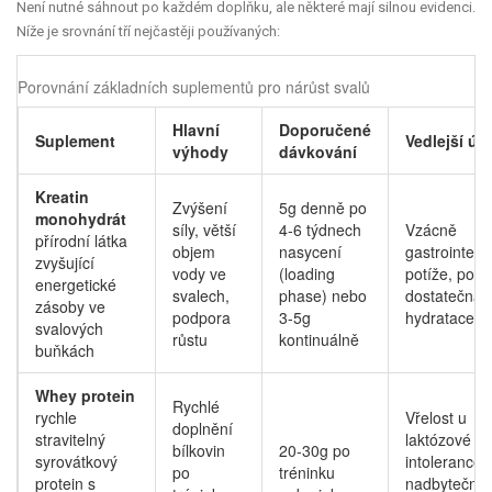
Není nutné sáhnout po každém doplňku, ale některé mají silnou evidenci.
Níže je srovnání tří nejčastěji používaných:
Porovnání základních suplementů pro nárůst svalů
Hlavní
Doporučené
Suplement
Vedlejší úč
výhody
dávkování
Kreatin
Zvýšení
5g denně po
monohydrát
síly, větší
4‑6 týdnech
Vzácně
přírodní látka
objem
nasycení
gastrointesti
zvyšující
vody ve
(loading
potíže, potř
energetické
svalech,
phase) nebo
dostatečná
zásoby ve
podpora
3‑5g
hydratace
svalových
růstu
kontinuálně
buňkách
Whey protein
Rychlé
rychle
Vřelost u
doplnění
stravitelný
laktózové
bílkovin
20‑30g po
syrovátkový
intolerance,
po
tréninku
protein s
nadbytečná