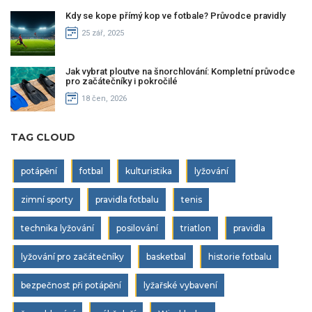
Kdy se kope přímý kop ve fotbale? Průvodce pravidly
25 zář, 2025
Jak vybrat ploutve na šnorchlování: Kompletní průvodce
pro začátečníky i pokročilé
18 čen, 2026
TAG CLOUD
potápění
fotbal
kulturistika
lyžování
zimní sporty
pravidla fotbalu
tenis
technika lyžování
posilování
triatlon
pravidla
lyžování pro začátečníky
basketbal
historie fotbalu
bezpečnost při potápění
lyžařské vybavení