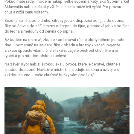
Pokud máte raději moderní nákup, velké supermarkety jako Supermarket
Sklavenitis nabízejí široký výběr, ale cena může být vyšší. Pro pravou
chuť a nižší cenu volte trh.
Sezóna se liší podle druhu: citrusy jsou k dispozici od října do dubna,
fíky od června do září, hrozny od srpna do října, granátová jablka od října
do ledna a melouny od června do srpna.
Až budete na ostrově, zkuste kombinovat různé plody během jednoho
dne – pomeranč na snídani, fíky k obědu a hrozny k večeři. Nejenže
získáte spoustu vitamínů, ale také si užijete pestrost chutí, která je
typická pro středomořskou kuchyni.
Na závěr: Kypr nabízí širokou škálu ovoce, které je čerstvé, chutné a
snadno dostupné. Navštivte místní trh, sledujte sezónu a užívejte si
každou sousto – vaše chuťové buňky vám poděkují.