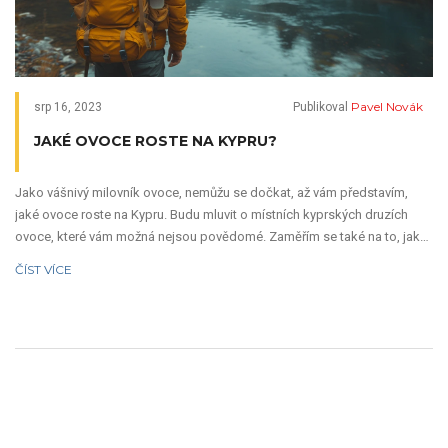
Pavel Novák
srp 16, 2023
Publikoval
JAKÉ OVOCE ROSTE NA KYPRU?
Jako vášnivý milovník ovoce, nemůžu se dočkat, až vám představím,
jaké ovoce roste na Kypru. Budu mluvit o místních kyprských druzích
ovoce, které vám možná nejsou povědomé. Zaměřím se také na to, jak
se tyto druhy pěstují a jakou mají chuť. Připravte se na cestu plnou chutí
ČÍST VÍCE
a vůní kyprského ovoce!