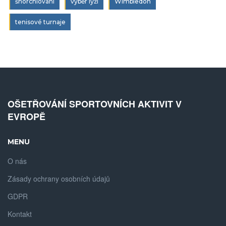
šnorchlování
výběr lyží
Wimbledon
tenisové turnaje
OŠETŘOVÁNÍ SPORTOVNÍCH AKTIVIT V
EVROPĚ
MENU
O nás
Zásady ochrany osobních údajů
GDPR
Kontakt