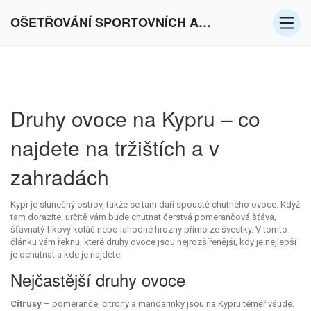
OŠETŘOVÁNÍ SPORTOVNÍCH AKTIVIT V EVROPĚ
Druhy ovoce na Kypru – co
najdete na tržištích a v
zahradách
Kypr je slunečný ostrov, takže se tam daří spoustě chutného ovoce. Když
tam dorazíte, určitě vám bude chutnat čerstvá pomerančová šťáva,
šťavnatý fíkový koláč nebo lahodné hrozny přímo ze švestky. V tomto
článku vám řeknu, které druhy ovoce jsou nejrozšířenější, kdy je nejlepší
je ochutnat a kde je najdete.
Nejčastější druhy ovoce
Citrusy
– pomeranče, citrony a mandarinky jsou na Kypru téměř všude.