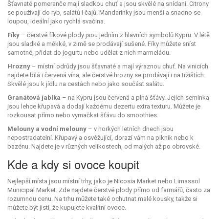
Šťavnaté pomeranče mají sladkou chuť a jsou skvělé na snídani. Citrony
se používají do ryb, salátů i čajů. Mandarinky jsou menší a snadno se
loupou, ideální jako rychlá svačina.
Fíky
– čerstvé fíkové plody jsou jedním z hlavních symbolů Kypru. V létě
jsou sladké a měkké, v zimě se prodávají sušené. Fíky můžete sníst
samotné, přidat do jogurtu nebo udělat z nich marmeládu.
Hrozny
– místní odrůdy jsou šťavnaté a mají výraznou chuť. Na vinicích
najdete bílá i červená vína, ale čerstvé hrozny se prodávají i na tržištích.
Skvělé jsou k jídlu na cestách nebo jako součást salátu.
Granátová jablka
– na Kypru jsou červená a plná šťávy. Jejich semínka
jsou lehce křupavá a dodají každému dezertu extra texturu. Můžete je
rozkousat přímo nebo vymačkat šťávu do smoothies.
Melouny a vodní melouny
– v horkých letních dnech jsou
nepostradatelní. Křupavý a osvěžující, dorazí vám na piknik nebo k
bazénu. Najdete je v různých velikostech, od malých až po obrovské.
Kde a kdy si ovoce koupit
Nejlepší místa jsou místní trhy, jako je Nicosia Market nebo Limassol
Municipal Market. Zde najdete čerstvé plody přímo od farmářů, často za
rozumnou cenu. Na trhu můžete také ochutnat malé kousky, takže si
můžete být jisti, že kupujete kvalitní ovoce.