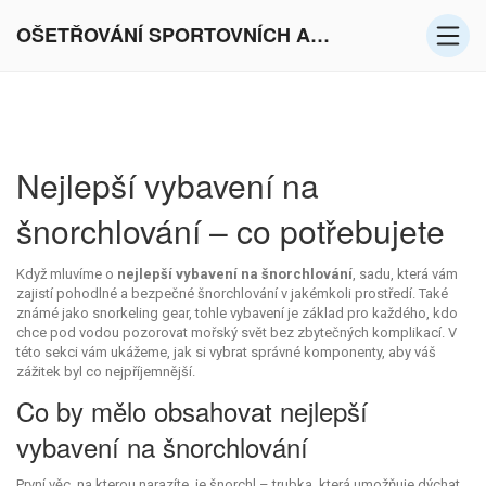
OŠETŘOVÁNÍ SPORTOVNÍCH AKTIVIT V EVROPĚ
Nejlepší vybavení na
šnorchlování – co potřebujete
Když mluvíme o
nejlepší vybavení na šnorchlování
,
sadu, která vám
zajistí pohodlné a bezpečné šnorchlování v jakémkoli prostředí
. Také
známé jako
snorkeling gear
, tohle vybavení je základ pro každého, kdo
chce pod vodou pozorovat mořský svět bez zbytečných komplikací. V
této sekci vám ukážeme, jak si vybrat správné komponenty, aby váš
zážitek byl co nejpříjemnější.
Co by mělo obsahovat nejlepší
vybavení na šnorchlování
První věc, na kterou narazíte, je
šnorchl
–
trubka, která umožňuje dýchat