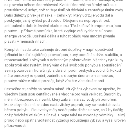
na povrchu během šnorchlování
. Kvalitní šnorchl má široký průtok a
protiskluzový úchyt, což snižuje úsilí při dýchání a zabraňuje úniku vody.
Další důležitý prvek je
maska
–
čelní kryt, který udržuje vodu dál a
poskytuje jasný výhled pod vodou
. Dbejeme na nepropustnost,
anti‑pálení a dobré těsnění okolo nosu. Třetí klíčová komponenta jsou
ploutve
–
přídavná pomůcka, která zvyšuje vaši rychlost a úsporu
energie ve vodě
. Správná délka a tuhost bládu vám umožní plynule
plavat i v menších vlnách.
Kompletní sada také zahrnuje drobné doplňky – např. opočívatel
(příruční brzdící zajištění), plovací pás, který pomáhá udržet stabilitu, a
repasovatelný úložný vak s ochranným polstrováním. Všechny tyto kusy
spolu tvoří ekosystém, který vám dává svobodu pohybu a soustředění
se na pozorování korálů, ryb a dalších podmořských živočichů. Pokud
máte omezený rozpočet, začněte s dobrým šnorchlem a maskou,
ploutve můžete přidat později, když získáte více zkušeností.
Bezpečnost je vždy na prvním místě. Při výběru vybavení se ujistěte, že
všechny části jsou certifikované a vhodné pro vaši velikost. Šnorchl by
měl mít bezpečnostní ventil, který zabrání nárazu vody při ponoření.
Maska by měla mít snadno nastavitelný popruh, aby se nepřetahovala
během pohybu. Ploutve by měly sedět pohodlně na noze, aniž by tlačily,
což předchází otlakům a únavě. Dbejte také na vhodné podmínky – silný
proud nebo špatná viditelnost vyžadují robustnější výbavu a vyšší úroveň
připravenosti.