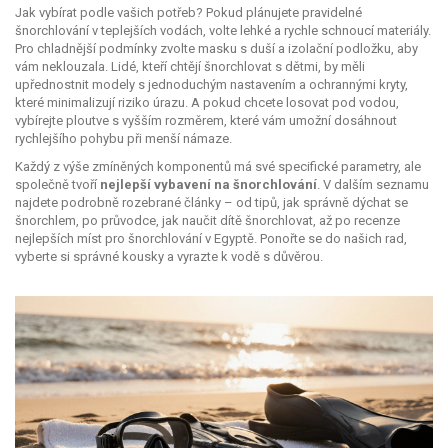
Jak vybírat podle vašich potřeb? Pokud plánujete pravidelné
šnorchlování v teplejších vodách, volte lehké a rychle schnoucí materiály.
Pro chladnější podmínky zvolte masku s duší a izolační podložku, aby
vám neklouzala. Lidé, kteří chtějí šnorchlovat s dětmi, by měli
upřednostnit modely s jednoduchým nastavením a ochrannými kryty,
které minimalizují riziko úrazu. A pokud chcete losovat pod vodou,
vybírejte ploutve s vyšším rozměrem, které vám umožní dosáhnout
rychlejšího pohybu při menší námaze.
Každý z výše zmíněných komponentů má své specifické parametry, ale
společně tvoří
nejlepší vybavení na šnorchlování
. V dalším seznamu
najdete podrobně rozebrané články – od tipů, jak správně dýchat se
šnorchlem, po průvodce, jak naučit dítě šnorchlovat, až po recenze
nejlepších míst pro šnorchlování v Egyptě. Ponořte se do našich rad,
vyberte si správné kousky a vyrazte k vodě s důvěrou.