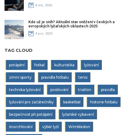
8 srp, 2026
Kde už je sníh? Aktuální stav sněžení v českých a
evropských lyžařských oblastech 2025
4 pro, 2025
TAG CLOUD
potápění
fotbal
kulturistika
lyžování
zimní sporty
pravidla fotbalu
tenis
technika lyžování
posilování
triatlon
pravidla
lyžování pro začátečníky
basketbal
historie fotbalu
bezpečnost při potápění
lyžařské vybavení
šnorchlování
výběr lyží
Wimbledon