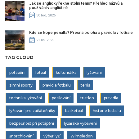
Jak se anglicky řekne stolní tenis? Přehled názvů a
používání v angličtině
30 led, 2026
Kde se kope penalta? Přesná poloha a pravidla v fotbale
21 lis, 2025
TAG CLOUD
potápění
fotbal
kulturistika
lyžování
zimní sporty
pravidla fotbalu
tenis
technika lyžování
posilování
triatlon
pravidla
lyžování pro začátečníky
basketbal
historie fotbalu
bezpečnost při potápění
lyžařské vybavení
šnorchlování
výběr lyží
Wimbledon