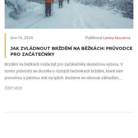
Lenka Novotná
úno 16, 2024
Publikoval
JAK ZVLÁDNOUT BRŽDĚNÍ NA BĚŽKÁCH: PRŮVODCE
PRO ZAČÁTEČNÍKY
Brzdění na běžkách může být pro začátečníky skutečnou výzvou. V
tomto průvodci se dozvíte o různých technikách brždění, které vám
pomohou s jistotou stát na lyžích. Budeme se věnovat základům,
efektivním metodám, častým chybám a tipům na bezpečnost, aby vaše
ČÍST VÍCE
běžecké lyžování bylo co nejpříjemnější a nejbezpečnější.