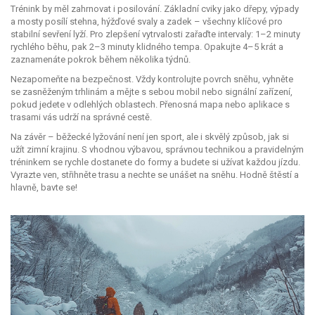
Trénink by měl zahrnovat i posilování. Základní cviky jako dřepy, výpady
a mosty posílí stehna, hýžďové svaly a zadek – všechny klíčové pro
stabilní sevření lyží. Pro zlepšení vytrvalosti zařaďte intervaly: 1–2 minuty
rychlého běhu, pak 2–3 minuty klidného tempa. Opakujte 4–5 krát a
zaznamenáte pokrok během několika týdnů.
Nezapomeňte na bezpečnost. Vždy kontrolujte povrch sněhu, vyhněte
se zasněženým trhlinám a mějte s sebou mobil nebo signální zařízení,
pokud jedete v odlehlých oblastech. Přenosná mapa nebo aplikace s
trasami vás udrží na správné cestě.
Na závěr – běžecké lyžování není jen sport, ale i skvělý způsob, jak si
užít zimní krajinu. S vhodnou výbavou, správnou technikou a pravidelným
tréninkem se rychle dostanete do formy a budete si užívat každou jízdu.
Vyrazte ven, střihněte trasu a nechte se unášet na sněhu. Hodně štěstí a
hlavně, bavte se!