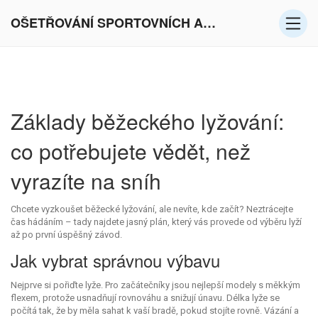
OŠETŘOVÁNÍ SPORTOVNÍCH AKTIVIT V EVROPĚ
Základy běžeckého lyžování:
co potřebujete vědět, než
vyrazíte na sníh
Chcete vyzkoušet běžecké lyžování, ale nevíte, kde začít? Neztrácejte
čas hádáním – tady najdete jasný plán, který vás provede od výběru lyží
až po první úspěšný závod.
Jak vybrat správnou výbavu
Nejprve si pořiďte lyže. Pro začátečníky jsou nejlepší modely s měkkým
flexem, protože usnadňují rovnováhu a snižují únavu. Délka lyže se
počítá tak, že by měla sahat k vaší bradě, pokud stojíte rovně. Vázání a