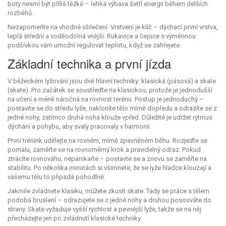
boty nesmí být příliš těžké – lehká výbava šetří energii během delších
rozběhů.
Nezapomeňte na vhodné oblečení. Vrstvení je klíč – dýchací první vrstva,
teplá střední a voděodolná vnější. Rukavice a čepice s výměnnou
podšívkou vám umožní regulovat teplotu, když se zahřejete.
Základní technika a první jízda
V běžeckém lyžování jsou dvě hlavní techniky: klasická (pásová) a skate
(skate). Pro začátek se soustřeďte na klasickou, protože je jednodušší
na učení a méně náročná na rovnost terénu. Postup je jednoduchý –
postavíte se do středu lyže, nakloníte tělo mírně dopředu a odrazíte se z
jedné nohy, zatímco druhá noha klouže vpřed. Důležité je udržet rytmus
dýchání a pohybu, aby svaly pracovaly v harmonii.
První trénink udělejte na rovném, mírně zpevněném běhu. Rozjeďte se
pomalu, zaměřte se na rovnoměrný krok a pravidelný odraz. Pokud
ztrácíte rovnováhu, nepanikařte – postavte se a znovu se zaměřte na
stabilitu. Po několika minutách si všimnete, že se lyže hladce klouzají a
vašemu tělu to připadá pohodlně.
Jakmile zvládnete klasiku, můžete zkusit skate. Tady se práce s tělem
podobá bruslení – odrazujete se z jedné nohy a druhou posouváte do
strany. Skate vyžaduje vyšší rychlost a pevnější lyže, takže se na něj
přecházejte jen po zvládnutí klasické techniky.